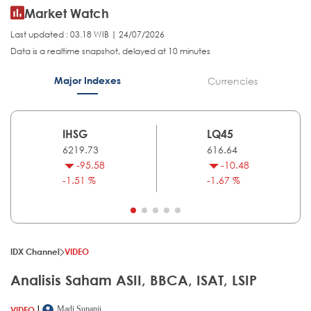
Market Watch
Last updated : 03.18 WIB | 24/07/2026
Data is a realtime snapshot, delayed at 10 minutes
Major Indexes
Currencies
IHSG
LQ45
6219.73
616.64
-95.58
-10.48
-1.51 %
-1.67 %
IDX Channel
VIDEO
Analisis Saham ASII, BBCA, ISAT, LSIP
|
VIDEO
Madi Supanji