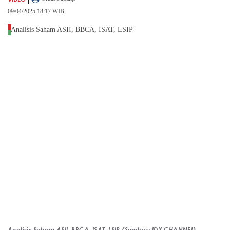
09/04/2025 18:17 WIB
Analisis Saham ASII, BBCA, ISAT, LSIP
Analisis Saham ASII, BBCA, ISAT, LSIP,(Sumber: IDX CHANNEL)