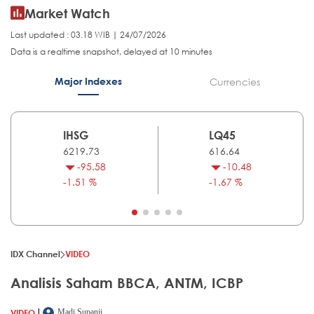
Market Watch
Last updated : 03.18 WIB | 24/07/2026
Data is a realtime snapshot, delayed at 10 minutes
Major Indexes
Currencies
IHSG
LQ45
6219.73
616.64
-95.58
-10.48
-1.51 %
-1.67 %
IDX Channel
VIDEO
Analisis Saham BBCA, ANTM, ICBP
|
VIDEO
Madi Supanji