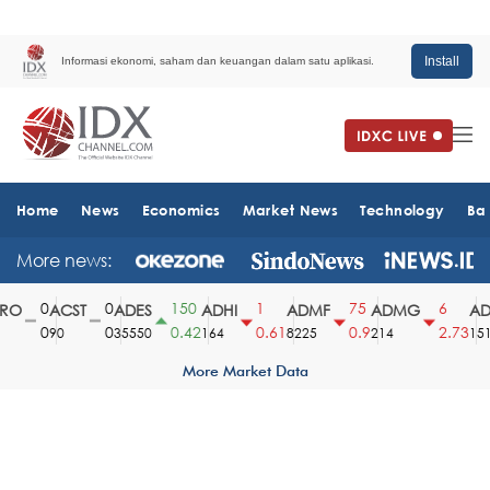
Install
Informasi ekonomi, saham dan keuangan dalam satu aplikasi.
Home
News
Economics
Market News
Technology
Ba
More news:
0
0
150
1
75
6
O
ACST
ADES
ADHI
ADMF
ADMG
AD
0
0
0.42
0.61
0.9
2.73
90
35550
164
8225
214
1510
More Market Data