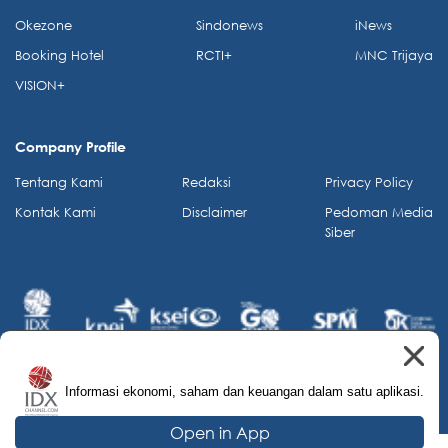
Okezone
Sindonews
iNews
Booking Hotel
RCTI+
MNC Trijaya
VISION+
Company Profile
Tentang Kami
Redaksi
Privacy Policy
Kontak Kami
Disclaimer
Pedoman Media
Siber
Informasi ekonomi, saham dan keuangan dalam satu aplikasi.
© 2026 IDX Channel. All Rights Reserved.
Open in App