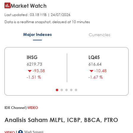
Market Watch
Last updated : 03.18 WIB | 24/07/2026
Data is a realtime snapshot, delayed at 10 minutes
Major Indexes
Currencies
IHSG
LQ45
6219.73
616.64
-95.58
-10.48
-1.51 %
-1.67 %
IDX Channel
VIDEO
Analisis Saham MLPL, ICBP, BBCA, PTRO
|
VIDEO
Madi Supanji