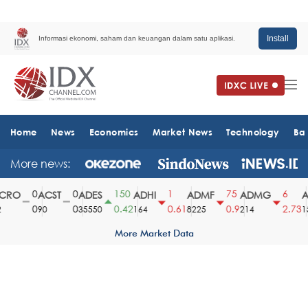
Install
Informasi ekonomi, saham dan keuangan dalam satu aplikasi.
Home
News
Economics
Market News
Technology
Ba
More news:
0
0
150
1
75
6
RO
ACST
ADES
ADHI
ADMF
ADMG
A
0
0
0.42
0.61
0.9
2.73
90
35550
164
8225
214
15
More Market Data