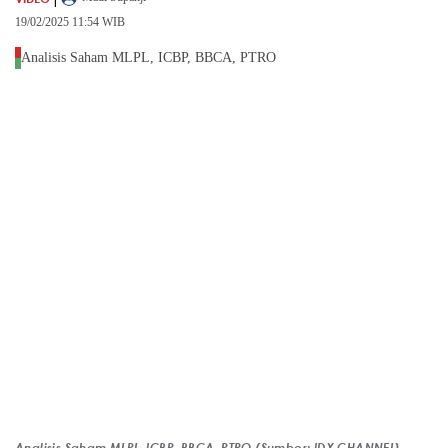
19/02/2025 11:54 WIB
Analisis Saham MLPL, ICBP, BBCA, PTRO
Analisis Saham MLPL, ICBP, BBCA, PTRO,(Sumber: IDX CHANNEL)