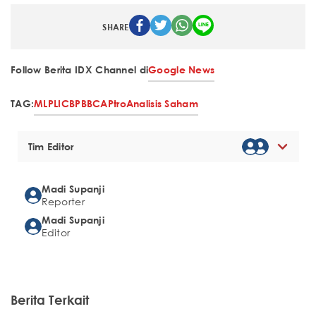
SHARE
Follow Berita IDX Channel di
Google News
TAG:
MLPL
ICBP
BBCA
Ptro
Analisis Saham
Tim Editor
Madi Supanji
Reporter
Madi Supanji
Editor
Berita Terkait