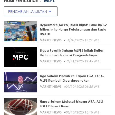
Hasil Pencarian :
"MLPL"
arrow_drop_down
PENCARIAN LANJUTAN
Hypermart (MPPA) Bidik Rights Issue Rp1,2
Triliun, Intip Harga Pelaksanaan dan Rasio
HMETD
·
MARKET NEWS
14/04/2026 13:22 WIB
Siapa Pemilik Saham MLPL? Inilah Daftar
Usaha dan Informasi Pengendalinya
·
MARKET NEWS
12/11/2025 12:46 WIB
Tiga Saham Pindah ke Papan FCA, FOLK-
MLPL Kembali Diperdagangkan
·
MARKET NEWS
09/10/2025 06:55 WIB
Harga Saham Melesat hingga ARA, ASLI-
FOLK Dikunci Bursa
·
MARKET NEWS
08/10/2025 10:18 WIB