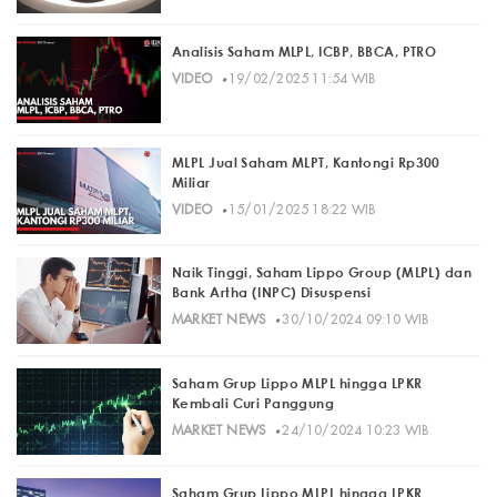
Analisis Saham MLPL, ICBP, BBCA, PTRO
·
VIDEO
19/02/2025 11:54 WIB
MLPL Jual Saham MLPT, Kantongi Rp300
Miliar
·
VIDEO
15/01/2025 18:22 WIB
Naik Tinggi, Saham Lippo Group (MLPL) dan
Bank Artha (INPC) Disuspensi
·
MARKET NEWS
30/10/2024 09:10 WIB
Saham Grup Lippo MLPL hingga LPKR
Kembali Curi Panggung
·
MARKET NEWS
24/10/2024 10:23 WIB
Saham Grup Lippo MLPL hingga LPKR