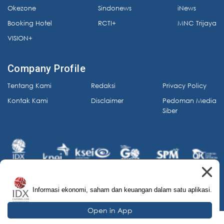
Okezone
Sindonews
iNews
Booking Hotel
RCTI+
MNC Trijaya
VISION+
Company Profile
Tentang Kami
Redaksi
Privacy Policy
Kontak Kami
Disclaimer
Pedoman Media
Siber
Informasi ekonomi, saham dan keuangan dalam satu aplikasi.
© 2026 IDX Channel. All Rights Reserved.
Open in App