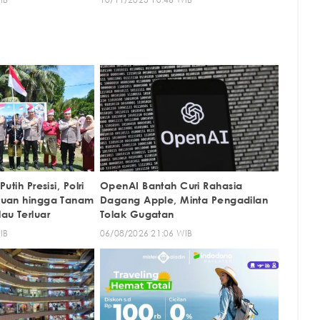
tih Presisi, Polri
OpenAI Bantah Curi Rahasia
tuan hingga Tanam
Dagang Apple, Minta Pengadilan
au Terluar
Tolak Gugatan
IB
06/08/2026 21:06 WIB