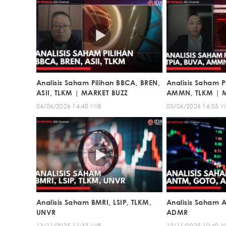
Analisis Saham Pilihan BBCA, BREN,
Analisis Saham P
ASII, TLKM | MARKET BUZZ
AMMN, TLKM | 
04/06/2026 14:40 WIB
03/06/2026 16:05 W
Analisis Saham BMRI, LSIP, TLKM,
Analisis Saham
UNVR
ADMR
13/11/2025 11:32 WIB
12/11/2025 10:40 W