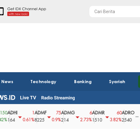
t News
Technology
Banking
Syariah
ADHI
ADMF
ADMG
ADMR
ADRO
A
1
75
6
60
0
0.61%
0.9%
2.73%
3.82%
0%
164
8225
214
1510
2540
4