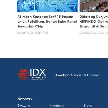
AS Akan Kenakan Tarif 15 Persen
Didorong Kunju
untuk Polisilikon, Bahan Baku Panel
HIPPINDO Optimist
Surya dan Chip
Ekspansif di Sem
06/08/2026 20:59 WIB
06/08/2026 20:22 W
Download Aplikasi IDX Channel
Network
Okezone
Sindonews
iNews