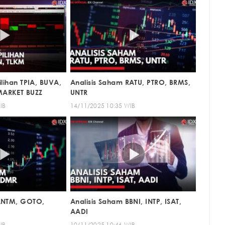
ilihan TPIA, BUVA,
Analisis Saham RATU, PTRO, BRMS,
MARKET BUZZ
UNTR
IB
14/11/2025 10:35 WIB
 ANTM, GOTO,
Analisis Saham BBNI, INTP, ISAT,
AADI
IB
10/11/2025 10:46 WIB