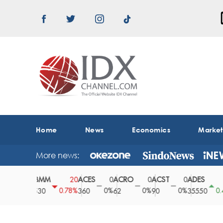
Home
News
Economics
Marke
More news:
ABMM
ACES
ACRO
ACST
ADES
0
20
0
0
0
150
0%
0.78%
0%
0%
0%
0.42%
2530
360
62
90
35550