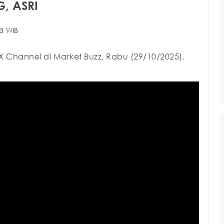
G, ASRI
3 WIB
X Channel di Market Buzz, Rabu (29/10/2025).