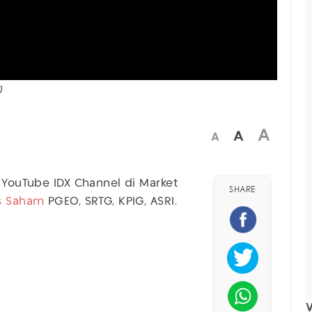
)
A
A
A
 YouTube IDX Channel di Market
SHARE
is Saham
PGEO, SRTG, KPIG, ASRI.
V