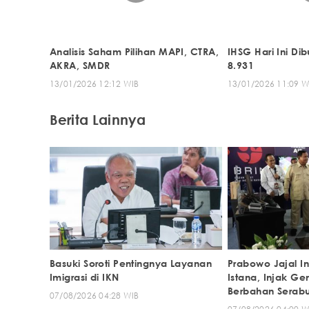
Analisis Saham Pilihan MAPI, CTRA,
IHSG Hari Ini D
AKRA, SMDR
8.931
13/01/2026 12:12 WIB
13/01/2026 11:09 W
Berita Lainnya
Basuki Soroti Pentingnya Layanan
Prabowo Jajal In
Imigrasi di IKN
Istana, Injak G
Berbahan Serabu
07/08/2026 04:28 WIB