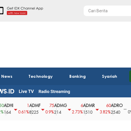
t News
Technology
Banking
Syariah
HI
ADMF
ADMG
ADMR
ADRO
AE
1
75
6
60
0
0.61%
0.9%
2.73%
3.82%
0%
4
8225
214
1510
2540
43