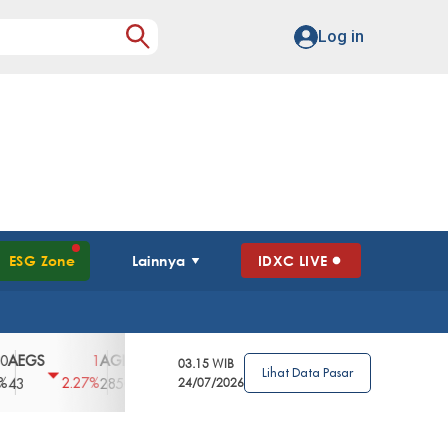
Log in
ESG Zone
Lainnya
IDXC LIVE
GS
AGII
AGRO
AGRS
AHAP
AIM
1
100
4
0
2
03.15 WIB
Lihat Data Pasar
2.27%
3.39%
2.63%
0%
2.04%
2850
148
24/07/2026
62
96
360