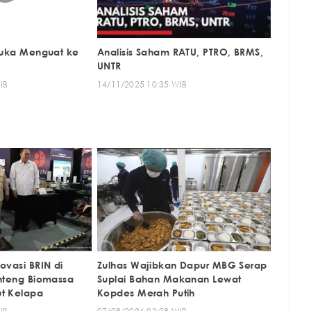
ibuka Menguat ke
Analisis Saham RATU, PTRO, BRMS,
UNTR
IB
14/11/2025 10:35 WIB
ovasi BRIN di
Zulhas Wajibkan Dapur MBG Serap
enteng Biomassa
Suplai Bahan Makanan Lewat
t Kelapa
Kopdes Merah Putih