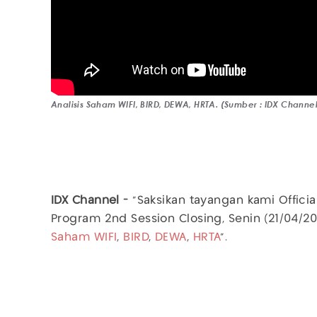
Analisis Saham WIFI, BIRD, DEWA, HRTA. (Sumber : IDX Channe
IDX Channel -
"Saksikan tayangan kami Officia
Program 2nd Session Closing, Senin (21/04/
Saham
WIFI
,
BIRD
,
DEWA
,
HRTA
".