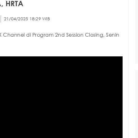
A, HRTA
21/04/2025 18:29 WIB
X Channel di Program 2nd Session Closing, Senin