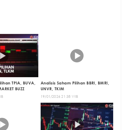
ilihan TPIA, BUVA,
Analisis Saham Pilihan BBRI, BMRI,
MARKET BUZZ
UNVR, TKIM
IB
19/01/2026 21:38 WIB