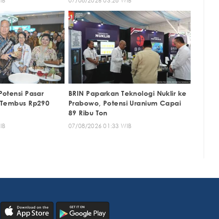
IB
07/08/2026 03:28 WIB
Potensi Pasar
BRIN Paparkan Teknologi Nuklir ke
 Tembus Rp290
Prabowo, Potensi Uranium Capai
89 Ribu Ton
IB
07/08/2026 01:33 WIB