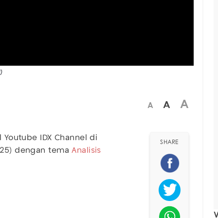
l)
A
A
A
l Youtube IDX Channel di
SHARE
2025) dengan tema
Analisis
V