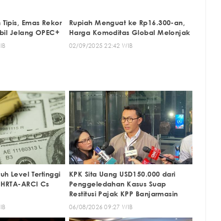
Tipis, Emas Rekor
Rupiah Menguat ke Rp16.300-an,
abil Jelang OPEC+
Harga Komoditas Global Melonjak
IB
02/09/2025 22:42 WIB
h Level Tertinggi
KPK Sita Uang USD150.000 dari
 HRTA-ARCI Cs
Penggeledahan Kasus Suap
Restitusi Pajak KPP Banjarmasin
IB
06/08/2026 09:27 WIB