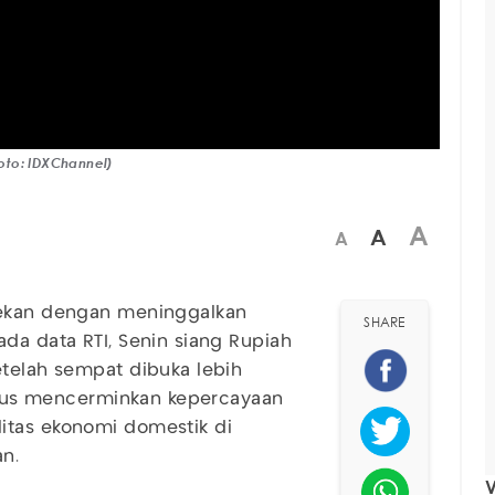
oto: IDXChannel)
A
A
A
pekan dengan meninggalkan
SHARE
a data RTI, Senin siang Rupiah
etelah sempat dibuka lebih
aligus mencerminkan kepercayaan
itas ekonomi domestik di
n.
V