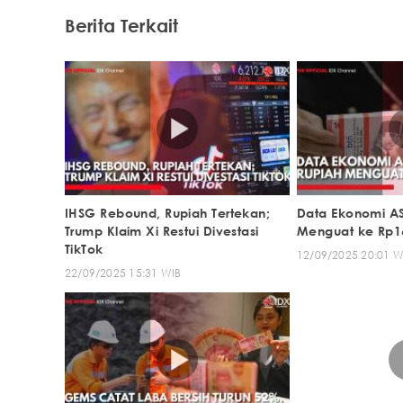
Berita Terkait
IHSG Rebound, Rupiah Tertekan;
Data Ekonomi A
Trump Klaim Xi Restui Divestasi
Menguat ke Rp1
TikTok
12/09/2025 20:01 W
22/09/2025 15:31 WIB