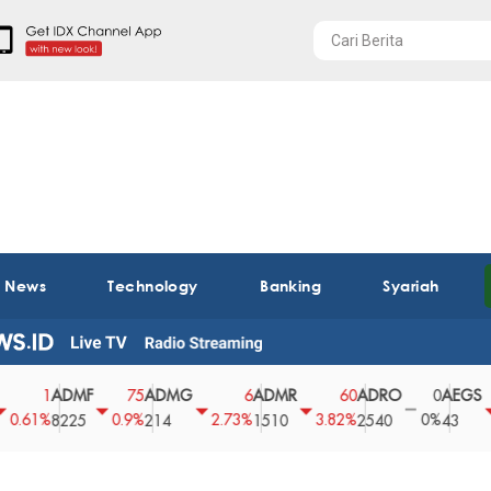
t News
Technology
Banking
Syariah
ADMF
ADMG
ADMR
ADRO
AEGS
1
75
6
60
0
61%
0.9%
2.73%
3.82%
0%
2.
8225
214
1510
2540
43