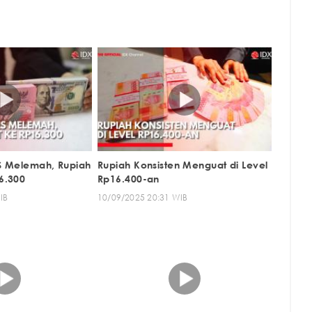
S Melemah, Rupiah
Rupiah Konsisten Menguat di Level
6.300
Rp16.400-an
IB
10/09/2025 20:31 WIB