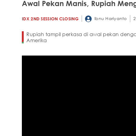
Awal Pekan Manis, Rupiah Men
Ibnu Hariyanto
2
IDX 2ND SESSION CLOSING
Rupiah tampil perkasa di awal pekan denga
Amerika