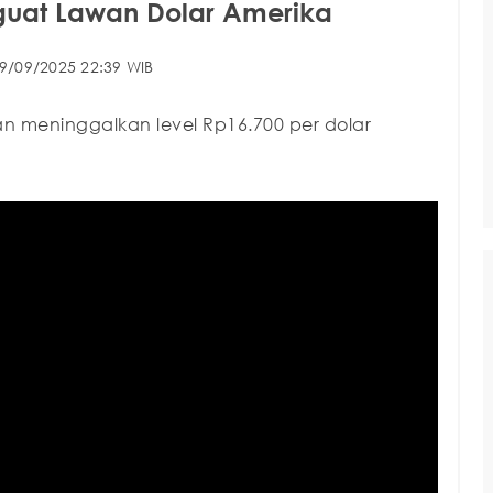
guat Lawan Dolar Amerika
9/09/2025 22:39 WIB
n meninggalkan level Rp16.700 per dolar