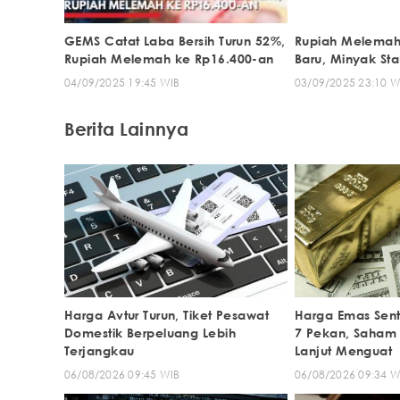
GEMS Catat Laba Bersih Turun 52%,
Rupiah Melemah 
Rupiah Melemah ke Rp16.400-an
Baru, Minyak St
04/09/2025 19:45 WIB
03/09/2025 23:10 W
Berita Lainnya
Harga Avtur Turun, Tiket Pesawat
Harga Emas Sentu
Domestik Berpeluang Lebih
7 Pekan, Saham
Terjangkau
Lanjut Menguat
06/08/2026 09:45 WIB
06/08/2026 09:34 W