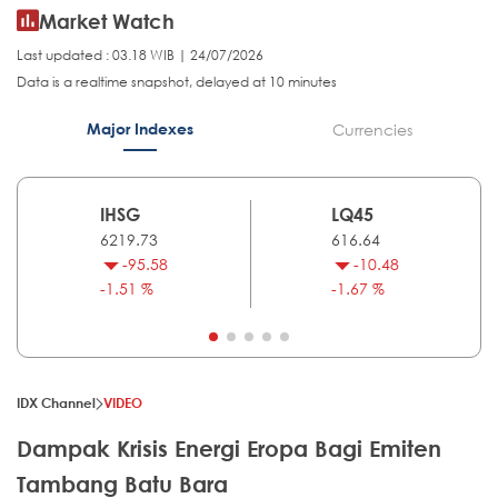
Market Watch
Last updated : 03.18 WIB | 24/07/2026
Data is a realtime snapshot, delayed at 10 minutes
Major Indexes
Currencies
IHSG
LQ45
6219.73
616.64
-95.58
-10.48
-1.51 %
-1.67 %
IDX Channel
VIDEO
Dampak Krisis Energi Eropa Bagi Emiten
Tambang Batu Bara