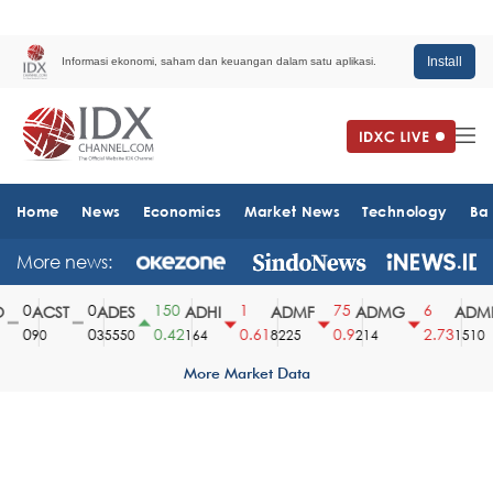
Install
Informasi ekonomi, saham dan keuangan dalam satu aplikasi.
Home
News
Economics
Market News
Technology
Ba
More news:
0
0
150
1
75
6
ACST
ADES
ADHI
ADMF
ADMG
ADMR
0
0
0.42
0.61
0.9
2.73
90
35550
164
8225
214
1510
More Market Data