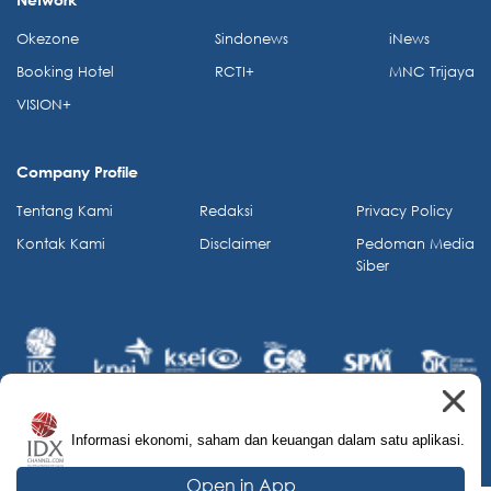
Okezone
Sindonews
iNews
Booking Hotel
RCTI+
MNC Trijaya
VISION+
Company Profile
Tentang Kami
Redaksi
Privacy Policy
Kontak Kami
Disclaimer
Pedoman Media
Siber
Informasi ekonomi, saham dan keuangan dalam satu aplikasi.
© 2026 IDX Channel. All Rights Reserved.
Open in App