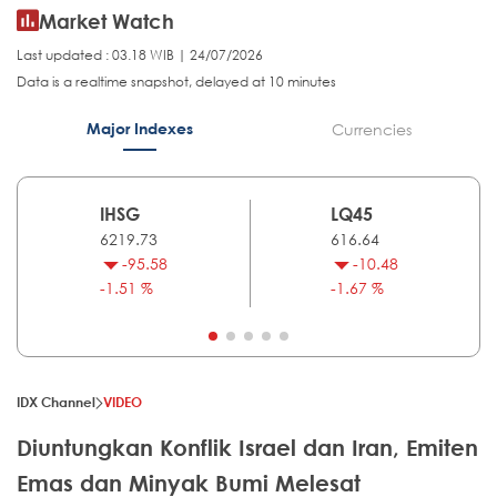
Market Watch
Last updated : 03.18 WIB | 24/07/2026
Data is a realtime snapshot, delayed at 10 minutes
Major Indexes
Currencies
IHSG
LQ45
6219.73
616.64
-95.58
-10.48
-1.51 %
-1.67 %
IDX Channel
VIDEO
Diuntungkan Konflik Israel dan Iran, Emiten
Emas dan Minyak Bumi Melesat