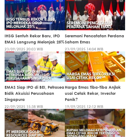
IHSG Sentuh Rekor Baru, IPO
Seremoni Pencatatan Perdana
EMAS Langsung Melonjak 25%
Saham Emas
23/09/2025 20:03 WIB
23/09/2025 14:04 WIB
EMAS Siap IPO di BEI, Petrosea
Harga Emas Tiba-Tiba Anjlok
Bidik Akuisisi Perusahaan
usai Cetak Rekor, Investor
Singapura
Panik?
22/09/2025 15:38 WIB
19/09/2025 12:12 WIB