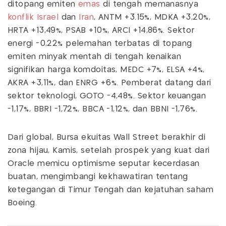
ditopang emiten
emas
di tengah memanasnya
konflik Israel
dan
Iran
, ANTM +3.15%, MDKA +3,20%,
HRTA +13,49%, PSAB +10%, ARCI +14,86%. Sektor
energi -0,22% pelemahan terbatas di topang
emiten minyak mentah di tengah kenaikan
signifikan harga komdoitas, MEDC +7%, ELSA +4%,
AKRA +3,11%, dan ENRG +6%. Pemberat datang dari
sektor teknologi, GOTO -4,48%. Sektor keuangan
-1,17%, BBRI -1,72%, BBCA -1,12%, dan BBNI -1,76%.
Dari global, Bursa ekuitas Wall Street berakhir di
zona hijau, Kamis, setelah prospek yang kuat dari
Oracle memicu optimisme seputar kecerdasan
buatan, mengimbangi kekhawatiran tentang
ketegangan di Timur Tengah dan kejatuhan saham
Boeing.