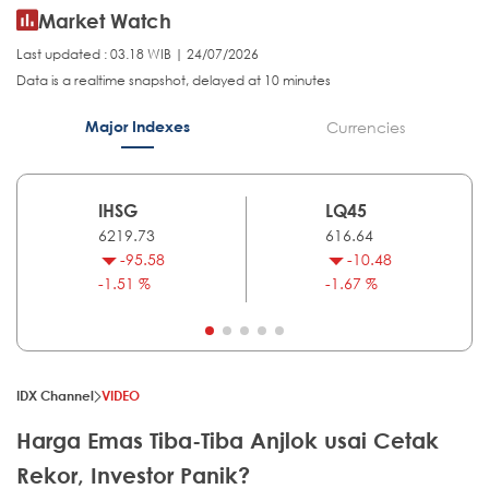
Market Watch
Last updated : 03.18 WIB | 24/07/2026
Data is a realtime snapshot, delayed at 10 minutes
Major Indexes
Currencies
IHSG
LQ45
6219.73
616.64
-95.58
-10.48
-1.51 %
-1.67 %
IDX Channel
VIDEO
Harga Emas Tiba-Tiba Anjlok usai Cetak
Rekor, Investor Panik?