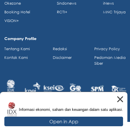
Okezone
Sindonews
iNews
Booking Hotel
RCTI+
MNC Trijaya
VISION+
Company Profile
Tentang Kami
Redaksi
Privacy Policy
Kontak Kami
Disclaimer
Pedoman Media
Siber
Informasi ekonomi, saham dan keuangan dalam satu aplikasi.
© 2026 IDX Channel. All Rights Reserved.
Open in App