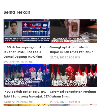
Berita Terkait
IHSG di Persimpangan: Antara
Terungkap! Antam Masih
Tekanan MSCI, The Fed &
Impor 30 Ton Emas Per Tahun
Damai Dagang AS-China
29/09/2025 22:36 WIB
29/10/2025 10:15 WIB
IHSG Sentuh Rekor Baru, IPO
Seremoni Pencatatan Perdana
EMAS Langsung Melonjak 25%
Saham Emas
23/09/2025 20:03 WIB
23/09/2025 14:04 WIB