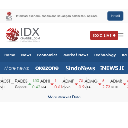
Install
Informasi ekonomi, saham dan keuangan dalam satu aplikasi.
Home
News
Economics
Market News
Technology
Ba
More news:
0
150
1
75
6
6
CST
ADES
ADHI
ADMF
ADMG
ADMR
0
0.42
0.61
0.9
2.73
3
0
35550
164
8225
214
1510
More Market Data