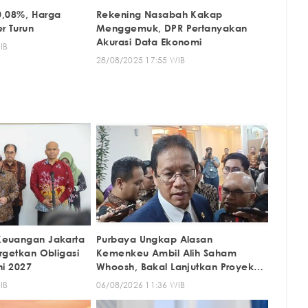
 0,08%, Harga
Rekening Nasabah Kakap
r Turun
Menggemuk, DPR Pertanyakan
Akurasi Data Ekonomi
IB
28/08/2025 17:55 WIB
Keuangan Jakarta
Purbaya Ungkap Alasan
rgetkan Obligasi
Kemenkeu Ambil Alih Saham
ni 2027
Whoosh, Bakal Lanjutkan Proyek
ke Jatim
IB
06/08/2026 11:36 WIB