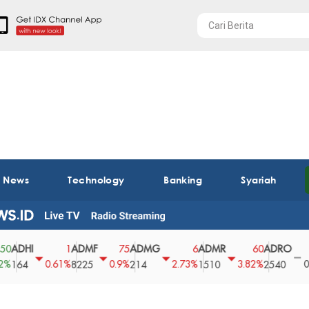
t News
Technology
Banking
Syariah
DHI
ADMF
ADMG
ADMR
ADRO
A
1
75
6
60
0
0.61%
0.9%
2.73%
3.82%
0%
64
8225
214
1510
2540
4