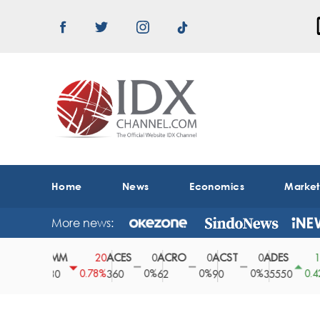
Home
News
Economics
Marke
More news:
ABMM
ACES
ACRO
ACST
ADES
A
0
20
0
0
0
150
0%
0.78%
0%
0%
0%
0.42%
2530
360
62
90
35550
1