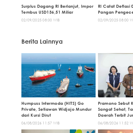
Surplus Dagang RI Berlanjut, Impor
RI Catat Deflasi
Tembus USD136,51 Miliar
Pangan Pengece
02/09/2025 08:00 WIB
02/09/2025 08:00 W
Berita Lainnya
Humpuss Intermoda (HITS) Go
Pramono Sebut 
Private, Setiawan Widjojo Mundur
Sangat Sehat, Ta
dari Kursi Dirut
Daerah Terbit Ju
06/08/2026 11:57 WIB
06/08/2026 11:52 W