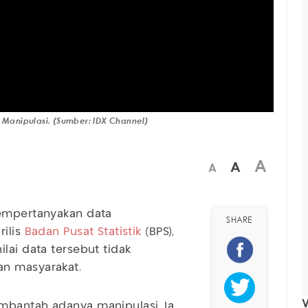
 Manipulasi. (Sumber: IDX Channel)
A
A
A
empertanyakan data
SHARE
rilis
Badan Pusat Statistik
(BPS),
lai data tersebut tidak
an masyarakat.
V
mbantah adanya manipulasi. Ia