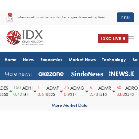
Install
Informasi ekonomi, saham dan keuangan dalam satu aplikasi.
Home
News
Economics
Market News
Technology
Ba
More news:
150
1
75
6
60
ES
ADHI
ADMF
ADMG
ADMR
ADRO
0.42
0.61
0.9
2.73
3.82
550
164
8225
214
1510
2540
More Market Data