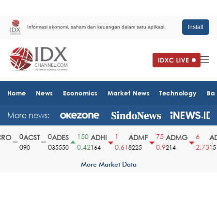
Install
Informasi ekonomi, saham dan keuangan dalam satu aplikasi.
Home
News
Economics
Market News
Technology
Ba
More news:
0
0
150
1
75
6
RO
ACST
ADES
ADHI
ADMF
ADMG
AD
0
0
0.42
0.61
0.9
2.73
90
35550
164
8225
214
151
More Market Data