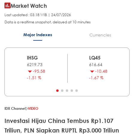
Market Watch
Last updated : 03.18 WIB | 24/07/2026
Data is a realtime snapshot, delayed at 10 minutes
Major Indexes
Currencies
IHSG
LQ45
6219.73
616.64
-95.58
-10.48
-1.51 %
-1.67 %
IDX Channel
VIDEO
Investasi Hijau China Tembus Rp1.107
Triliun, PLN Siapkan RUPTL Rp3.000 Triliun