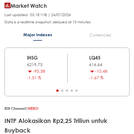
Market Watch
Last updated : 03.18 WIB | 24/07/2026
Data is a realtime snapshot, delayed at 10 minutes
Major Indexes
Currencies
IHSG
LQ45
6219.73
616.64
-95.58
-10.48
-1.51 %
-1.67 %
IDX Channel
VIDEO
INTP Alokasikan Rp2,25 Triliun untuk
Buyback