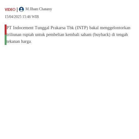
|
VIDEO
M.Ilham Chatamy
15/04/2025 15:46 WIB
PT Indocement Tunggal Prakarsa Tbk (INTP) bakal menggelontorkan
triliunan rupiah untuk pembelian kembali saham (buyback) di tengah
tekanan harga.