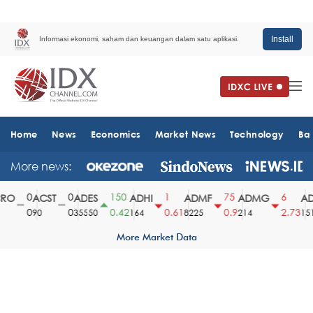
Install
Informasi ekonomi, saham dan keuangan dalam satu aplikasi.
Home
News
Economics
Market News
Technology
Ba
More news:
0
0
150
1
75
6
RO
ACST
ADES
ADHI
ADMF
ADMG
AD
0
0
0.42
0.61
0.9
2.73
90
35550
164
8225
214
151
More Market Data