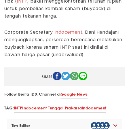
Tbk (
INTP
) bakal menggelontorkan triliunan rupiah
untuk pembelian kembali saham (buyback) di
tengah tekanan harga.
Corporate Secretary
Indocement
, Dani Handajani
mengungkapkan, perseroan berencana melakukan
buyback karena saham INTP saat ini dinilai di
bawah harga pasar (undervalued).
SHARE
Follow Berita IDX Channel di
Google News
TAG:
INTP
Indocement Tunggal Prakarsa
Indocement
Tim Editor