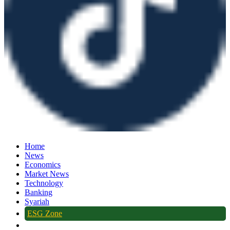
Home
News
Economics
Market News
Technology
Banking
Syariah
ESG Zone