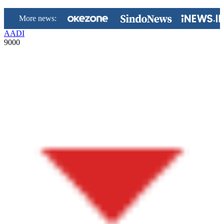
More news:
AADI
9000