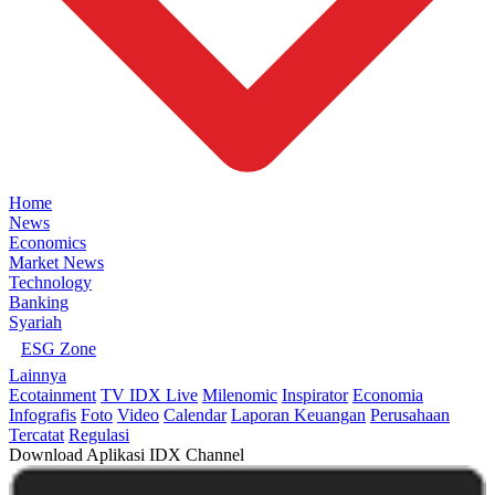
Home
News
Economics
Market News
Technology
Banking
Syariah
ESG Zone
Lainnya
Ecotainment
TV IDX Live
Milenomic
Inspirator
Economia
Infografis
Foto
Video
Calendar
Laporan Keuangan
Perusahaan
Tercatat
Regulasi
Download Aplikasi IDX Channel