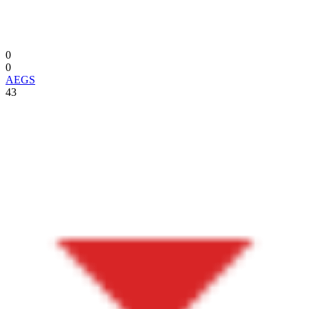
0
0
AEGS
43