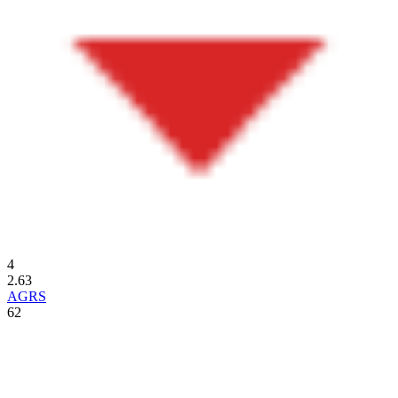
4
2.63
AGRS
62