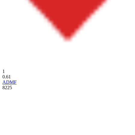
1
0.61
ADMF
8225