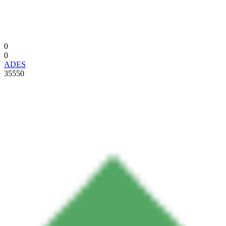
0
0
ADES
35550