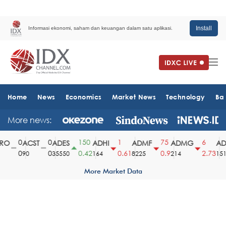
Install
Informasi ekonomi, saham dan keuangan dalam satu aplikasi.
Home
News
Economics
Market News
Technology
Ba
More news:
0
0
150
1
75
6
RO
ACST
ADES
ADHI
ADMF
ADMG
AD
0
0
0.42
0.61
0.9
2.73
90
35550
164
8225
214
1510
More Market Data