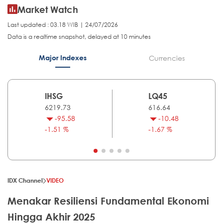
Market Watch
Last updated : 03.18 WIB | 24/07/2026
Data is a realtime snapshot, delayed at 10 minutes
Major Indexes
Currencies
IHSG
LQ45
6219.73
616.64
-95.58
-10.48
-1.51 %
-1.67 %
IDX Channel
VIDEO
Menakar Resiliensi Fundamental Ekonomi
Hingga Akhir 2025