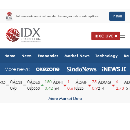
Install
Informasi ekonomi, saham dan keuangan dalam satu aplikasi.
Home
News
Economics
Market News
Technology
Ba
More news:
0
0
150
1
75
6
O
ACST
ADES
ADHI
ADMF
ADMG
ADM
0
0
0.42
0.61
0.9
2.73
90
35550
164
8225
214
1510
More Market Data