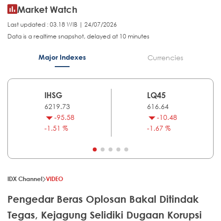
Market Watch
Last updated : 03.18 WIB | 24/07/2026
Data is a realtime snapshot, delayed at 10 minutes
Major Indexes
Currencies
IHSG
LQ45
6219.73
616.64
-95.58
-10.48
-1.51 %
-1.67 %
IDX Channel
VIDEO
Pengedar Beras Oplosan Bakal Ditindak
Tegas, Kejagung Selidiki Dugaan Korupsi