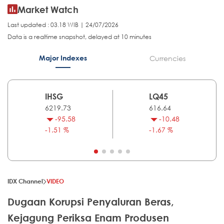
Market Watch
Last updated : 03.18 WIB | 24/07/2026
Data is a realtime snapshot, delayed at 10 minutes
Major Indexes
Currencies
IHSG
LQ45
6219.73
616.64
-95.58
-10.48
-1.51 %
-1.67 %
IDX Channel
VIDEO
Dugaan Korupsi Penyaluran Beras,
Kejagung Periksa Enam Produsen