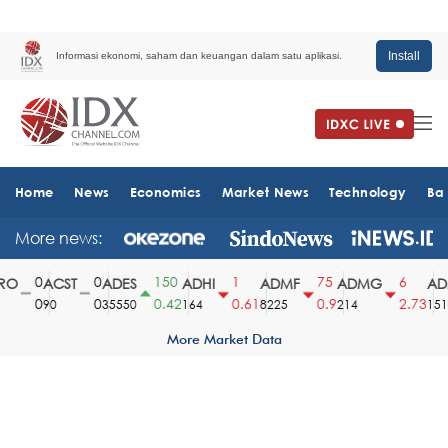
Install
Informasi ekonomi, saham dan keuangan dalam satu aplikasi.
Home
News
Economics
Market News
Technology
Ba
More news:
0
0
150
1
75
6
O
ACST
ADES
ADHI
ADMF
ADMG
AD
0
0
0.42
0.61
0.9
2.73
90
35550
164
8225
214
1510
More Market Data