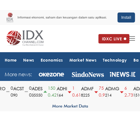
Install
Informasi ekonomi, saham dan keuangan dalam satu aplikasi.
Home
News
Economics
Market News
Technology
Ba
More news:
0
0
150
1
75
6
O
ACST
ADES
ADHI
ADMF
ADMG
ADM
0
0
0.42
0.61
0.9
2.73
90
35550
164
8225
214
1510
More Market Data