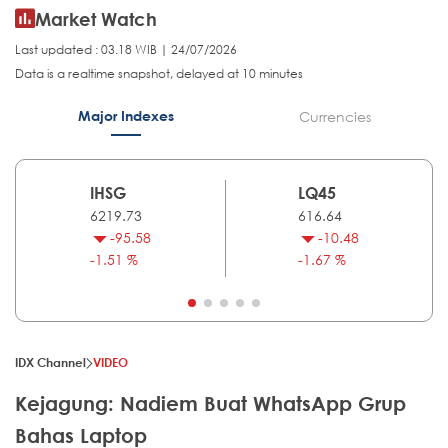
Market Watch
Last updated : 03.18 WIB | 24/07/2026
Data is a realtime snapshot, delayed at 10 minutes
Major Indexes
Currencies
IHSG
LQ45
6219.73
616.64
-95.58
-10.48
-1.51 %
-1.67 %
IDX Channel
VIDEO
Kejagung: Nadiem Buat WhatsApp Grup
Bahas Laptop