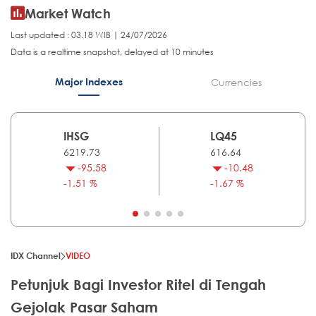
Market Watch
Last updated : 03.18 WIB | 24/07/2026
Data is a realtime snapshot, delayed at 10 minutes
Major Indexes
Currencies
IHSG
LQ45
6219.73
616.64
-95.58
-10.48
-1.51 %
-1.67 %
IDX Channel
VIDEO
Petunjuk Bagi Investor Ritel di Tengah
Gejolak Pasar Saham