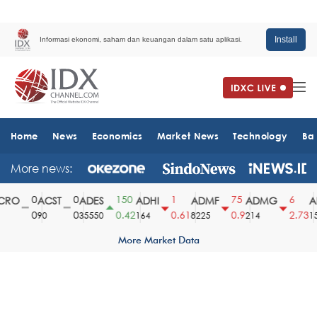
Install
Informasi ekonomi, saham dan keuangan dalam satu aplikasi.
Home
News
Economics
Market News
Technology
Ba
More news:
0
0
150
1
75
6
RO
ACST
ADES
ADHI
ADMF
ADMG
AD
0
0
0.42
0.61
0.9
2.73
90
35550
164
8225
214
151
More Market Data