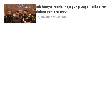
Tak hanya Febrie, Kejagung Juga Periksa NH
dalam Perkara TPPU
07/08/2026 23:45 WIB