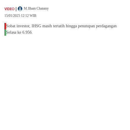
|
VIDEO
M.Ilham Chatamy
15/01/2025 12:12 WIB
Sobat investor, IHSG masih tertatih hingga penutupan perdagangan
Selasa ke 6.956.