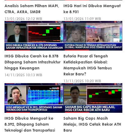
Analisis Saham Pilihan MAPI,
IHSG Hari Ini Dibuka Menguat
CTRA, AKRA, SMDR
ke 8.931
13/01/2026 12:12 WIB
13/01/2026 11:09 WIB
IHSG Dibuka Cerah ke 8.378
Euforia Pasar di Tengah
Ditopang Saham Infrastruktur
Ketidakpastian Global:
hingga Keuangan
Mampukah IHSG Tembus
Rekor Baru?
14/11/2025 10:13 WIB
13/11/2025 10:20 WIB
IHSG Dibuka Menguat ke
Saham Big Caps Masih
8.392, Ditopang Saham
Melaju, IHSG Cetak Rekor ATH
Teknologi dan Transportasi
Baru