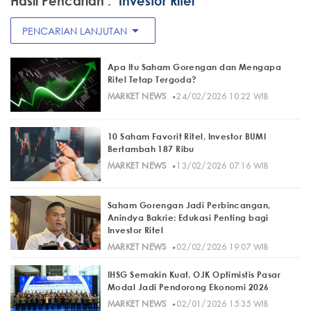
Hasil Pencarian :
"Investor Ritel"
arrow_drop_down
PENCARIAN LANJUTAN
Apa Itu Saham Gorengan dan Mengapa
Ritel Tetap Tergoda?
·
MARKET NEWS
24/02/2026 10:22 WIB
10 Saham Favorit Ritel, Investor BUMI
Bertambah 187 Ribu
·
MARKET NEWS
13/02/2026 07:16 WIB
Saham Gorengan Jadi Perbincangan,
Anindya Bakrie: Edukasi Penting bagi
Investor Ritel
·
MARKET NEWS
02/02/2026 19:07 WIB
IHSG Semakin Kuat, OJK Optimistis Pasar
Modal Jadi Pendorong Ekonomi 2026
·
MARKET NEWS
02/01/2026 15:35 WIB