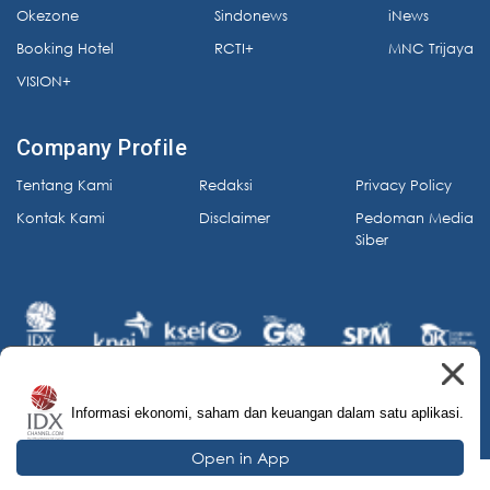
Okezone
Sindonews
iNews
Booking Hotel
RCTI+
MNC Trijaya
VISION+
Company Profile
Tentang Kami
Redaksi
Privacy Policy
Kontak Kami
Disclaimer
Pedoman Media
Siber
Informasi ekonomi, saham dan keuangan dalam satu aplikasi.
© 2026 IDX Channel. All Rights Reserved.
Open in App