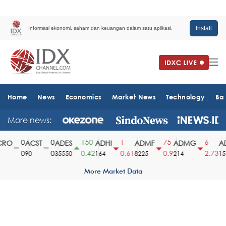
Install
Informasi ekonomi, saham dan keuangan dalam satu aplikasi.
Home
News
Economics
Market News
Technology
Ba
More news:
0
0
150
1
75
6
RO
ACST
ADES
ADHI
ADMF
ADMG
AD
0
0
0.42
0.61
0.9
2.73
90
35550
164
8225
214
151
More Market Data