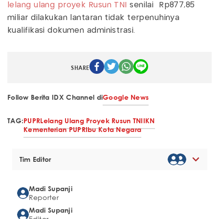
lelang ulang proyek Rusun TNI
senilai Rp877,85
miliar dilakukan lantaran tidak terpenuhinya
kualifikasi dokumen administrasi.
SHARE
Follow Berita IDX Channel di
Google News
TAG:
PUPR
Lelang Ulang Proyek Rusun TNI
IKN
Kementerian PUPR
Ibu Kota Negara
Tim Editor
Madi Supanji
Reporter
Madi Supanji
Editor