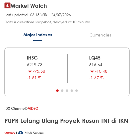
Market Watch
Last updated : 03.18 WIB | 24/07/2026
Data is a realtime snapshot, delayed at 10 minutes
Major Indexes
Currencies
IHSG
LQ45
6219.73
616.64
-95.58
-10.48
-1.51 %
-1.67 %
IDX Channel
VIDEO
PUPR Lelang Ulang Proyek Rusun TNI di IKN
|
VIDEO
Madi Supanji