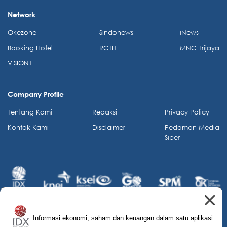
Network
Okezone
Sindonews
iNews
Booking Hotel
RCTI+
MNC Trijaya
VISION+
Company Profile
Tentang Kami
Redaksi
Privacy Policy
Kontak Kami
Disclaimer
Pedoman Media
Siber
Informasi ekonomi, saham dan keuangan dalam satu aplikasi.
© 2026 IDX Channel. All Rights Reserved.