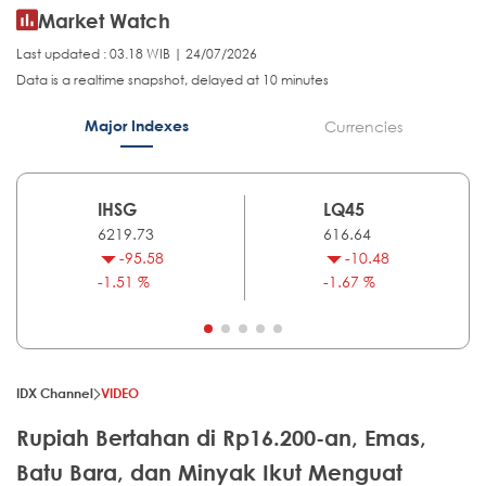
Market Watch
Last updated : 03.18 WIB | 24/07/2026
Data is a realtime snapshot, delayed at 10 minutes
Major Indexes
Currencies
IHSG
LQ45
6219.73
616.64
-95.58
-10.48
-1.51 %
-1.67 %
IDX Channel
VIDEO
Rupiah Bertahan di Rp16.200-an, Emas,
Batu Bara, dan Minyak Ikut Menguat