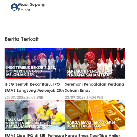
Madi Supanji
Editor
Berita Terkait
IHSG Sentuh Rekor Baru, IPO
Seremoni Pencatatan Perdana
EMAS Langsung Melonjak 25%
Saham Emas
23/09/2025 20:03 WIB
23/09/2025 14:04 WIB
EMAS Siap IPO di BEI, Petrosea
Harga Emas Tiba-Tiba Anjlok