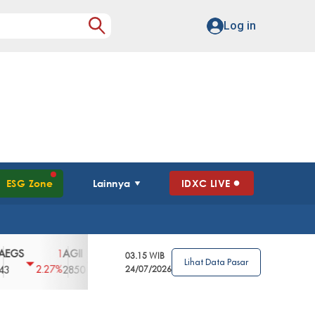
Log in
ESG Zone
Lainnya
IDXC LIVE
S
AGII
AGRO
AGRS
AHAP
AIMS
1
100
4
0
2
03.15 WIB
Lihat Data Pasar
2.27%
3.39%
2.63%
0%
2.04%
2850
148
24/07/2026
62
96
360