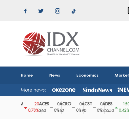
Home
News
Economics
Marke
More news:
ABMM
ACES
ACRO
ACST
ADES
ADH
0
20
0
0
0
150
%
0.78%
0%
0%
0%
0.42%
2530
360
62
90
35550
164