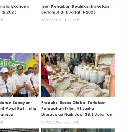
mistis Ekonomi
Tren Kenaikan Realisasi Investasi
 di 2025
Berlanjut di Kuartal II-2025
IB
30/07/2025 21:22 WIB
ndaran Senayan-
Produksi Beras Global Tertekan
if Awal Rp1, Intip
Perubahan Iklim, RI Justru
tiannya
Diproyeksi Naik Jadi 38,6 Juta Ton
IB
09/08/2026 12:00 WIB