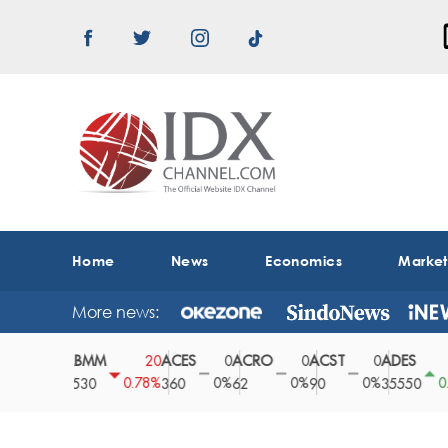
Home
News
Economics
Marke
More news:
ABMM
ACES
ACRO
ACST
ADES
0
20
0
0
0
150
0%
0.78%
0%
0%
0%
0.42%
2530
360
62
90
35550