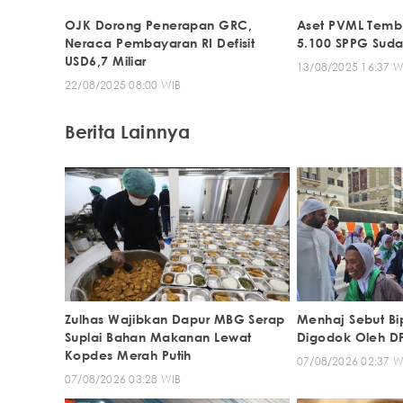
OJK Dorong Penerapan GRC,
Aset PVML Tembus
Neraca Pembayaran RI Defisit
5.100 SPPG Suda
USD6,7 Miliar
13/08/2025 16:37 W
22/08/2025 08:00 WIB
Berita Lainnya
Zulhas Wajibkan Dapur MBG Serap
Menhaj Sebut Bi
Suplai Bahan Makanan Lewat
Digodok Oleh D
Kopdes Merah Putih
07/08/2026 02:37 W
07/08/2026 03:28 WIB