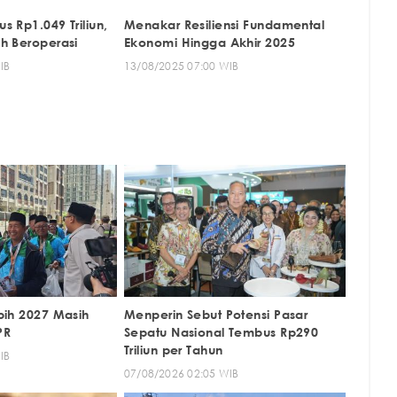
 Rp1.049 Triliun,
Menakar Resiliensi Fundamental
h Beroperasi
Ekonomi Hingga Akhir 2025
IB
13/08/2025 07:00 WIB
pih 2027 Masih
Menperin Sebut Potensi Pasar
PR
Sepatu Nasional Tembus Rp290
Triliun per Tahun
IB
07/08/2026 02:05 WIB