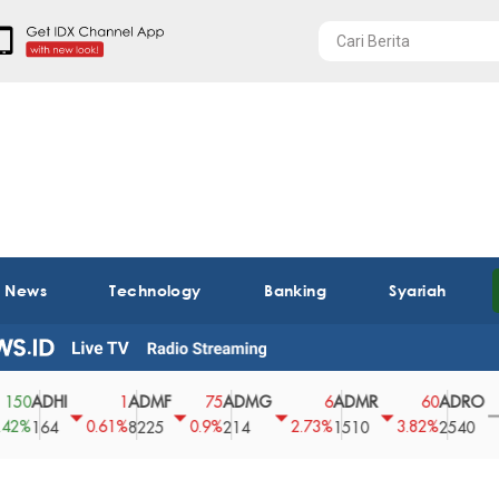
t News
Technology
Banking
Syariah
ADHI
ADMF
ADMG
ADMR
ADRO
1
75
6
60
0
0.61%
0.9%
2.73%
3.82%
0%
164
8225
214
1510
2540