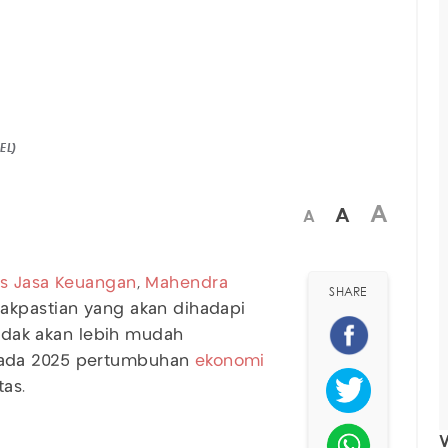
EL)
A
A
A
as Jasa Keuangan
,
Mahendra
SHARE
akpastian yang akan dihadapi
tidak akan lebih mudah
pada 2025 pertumbuhan
ekonomi
as.
V