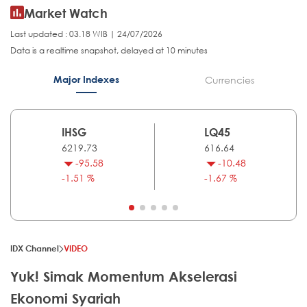
Market Watch
Last updated : 03.18 WIB | 24/07/2026
Data is a realtime snapshot, delayed at 10 minutes
Major Indexes
Currencies
IHSG
LQ45
6219.73
616.64
-95.58
-10.48
-1.51 %
-1.67 %
IDX Channel
VIDEO
Yuk! Simak Momentum Akselerasi
Ekonomi Syariah