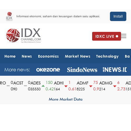
Install
Informasi ekonomi, saham dan keuangan dalam satu aplikasi.
Home
News
Economics
Market News
Technology
Ba
More news:
0
0
150
1
75
6
O
ACST
ADES
ADHI
ADMF
ADMG
AD
0
0
0.42
0.61
0.9
2.73
90
35550
164
8225
214
1510
More Market Data