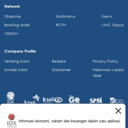
Network
Okezone
Sindonews
iNews
Booking Hotel
RCTI+
MNC Trijaya
VISION+
Company Profile
Tentang Kami
Redaksi
Privacy Policy
Kontak Kami
Disclaimer
Pedoman Media
Siber
Informasi ekonomi, saham dan keuangan dalam satu aplikasi.
© 2026 IDX Channel. All Rights Reserved.