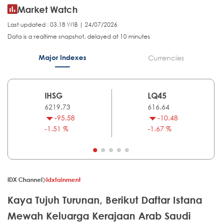
Market Watch
Last updated : 03.18 WIB | 24/07/2026
Data is a realtime snapshot, delayed at 10 minutes
Major Indexes
Currencies
IHSG
LQ45
6219.73
616.64
-95.58
-10.48
-1.51 %
-1.67 %
IDX Channel
Idxtainment
Kaya Tujuh Turunan, Berikut Daftar Istana
Mewah Keluarga Kerajaan Arab Saudi