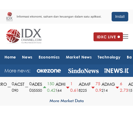
Install
Informasi ekonomi, saham dan keuangan dalam satu aplikasi.
Home
News
Economics
Market News
Technology
Ba
More news:
0
0
150
1
75
6
O
ACST
ADES
ADHI
ADMF
ADMG
AD
0
0
0.42
0.61
0.9
2.73
90
35550
164
8225
214
1510
More Market Data