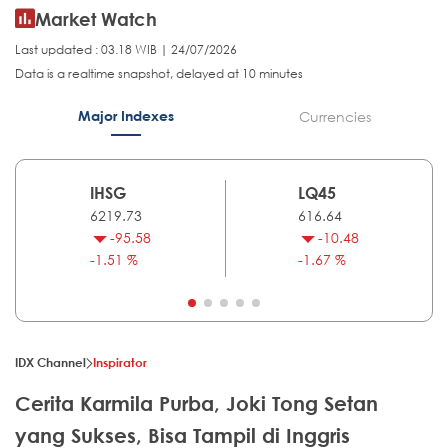
Market Watch
Last updated : 03.18 WIB | 24/07/2026
Data is a realtime snapshot, delayed at 10 minutes
Major Indexes
Currencies
IHSG
LQ45
6219.73
616.64
-95.58
-10.48
-1.51 %
-1.67 %
IDX Channel
Inspirator
Cerita Karmila Purba, Joki Tong Setan
yang Sukses, Bisa Tampil di Inggris