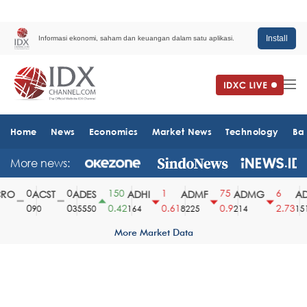
Install
Informasi ekonomi, saham dan keuangan dalam satu aplikasi.
Home
News
Economics
Market News
Technology
Ba
More news:
0
0
150
1
75
6
O
ACST
ADES
ADHI
ADMF
ADMG
AD
0
0
0.42
0.61
0.9
2.73
90
35550
164
8225
214
1510
More Market Data