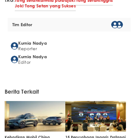
TAG:
Tong setan
karmila purba
joki tong setan
Inggris
Joki Tong Setan yang Sukses
Tim Editor
Kurnia Nadya
Reporter
Kurnia Nadya
Editor
Berita Terkait
Kehadiran Mobil China
15 Perusahaan Inggris Datangi