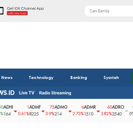
t News
Technology
Banking
Syariah
I
ADMF
ADMG
ADMR
ADRO
AEG
1
75
6
60
0
0.61%
0.9%
2.73%
3.82%
0%
8225
214
1510
2540
43