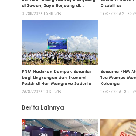
di Sawah, Saya Berjuang di
Disabilitas
Sekolah’
01/08/2026 15:48 WIB
29/07/2026 21:30 W
PNM Hadirkan Dampak Berantai
Bersama PNM Me
bagi Lingkungan dan Ekonomi
Tua Mampu Meng
Pesisir di Hari Mangrove Sedunia
Keluarga
26/07/2026 20:31 WIB
26/07/2026 13:51 W
Berita Lainnya