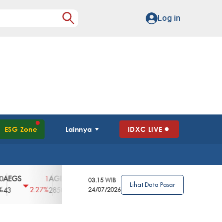
Log in
ESG Zone
Lainnya
IDXC LIVE
S
AGII
AGRO
AGRS
AHAP
AIMS
1
100
4
0
2
03.15 WIB
Lihat Data Pasar
2.27%
3.39%
2.63%
0%
2.04%
2850
148
24/07/2026
62
96
360