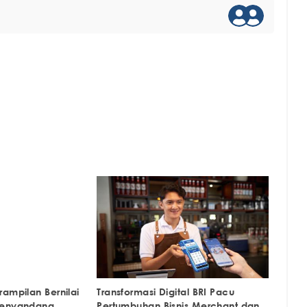
ampilan Bernilai
Transformasi Digital BRI Pacu
Penyandang
Pertumbuhan Bisnis Merchant dan