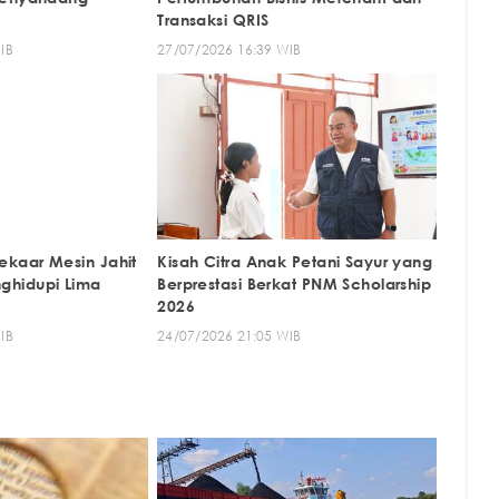
Transaksi QRIS
IB
27/07/2026 16:39 WIB
kaar Mesin Jahit
Kisah Citra Anak Petani Sayur yang
hidupi Lima
Berprestasi Berkat PNM Scholarship
2026
IB
24/07/2026 21:05 WIB