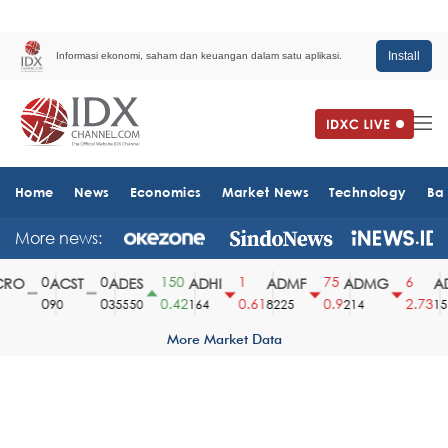
Install
Informasi ekonomi, saham dan keuangan dalam satu aplikasi.
Home
News
Economics
Market News
Technology
Ba
More news:
0
0
150
1
75
6
RO
ACST
ADES
ADHI
ADMF
ADMG
AD
0
0
0.42
0.61
0.9
2.73
90
35550
164
8225
214
151
More Market Data