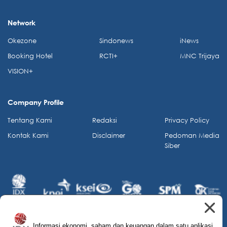
Network
Okezone
Sindonews
iNews
Booking Hotel
RCTI+
MNC Trijaya
VISION+
Company Profile
Tentang Kami
Redaksi
Privacy Policy
Kontak Kami
Disclaimer
Pedoman Media
Siber
Informasi ekonomi, saham dan keuangan dalam satu aplikasi.