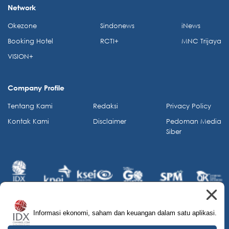
Network
Okezone
Sindonews
iNews
Booking Hotel
RCTI+
MNC Trijaya
VISION+
Company Profile
Tentang Kami
Redaksi
Privacy Policy
Kontak Kami
Disclaimer
Pedoman Media
Siber
Informasi ekonomi, saham dan keuangan dalam satu aplikasi.
© 2026 IDX Channel. All Rights Reserved.