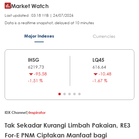
Market Watch
Last updated : 03.18 WIB | 24/07/2026
Data is a realtime snapshot, delayed at 10 minutes
Major Indexes
Currencies
IHSG
LQ45
6219.73
616.64
-95.58
-10.48
-1.51 %
-1.67 %
IDX Channel
Inspirator
Tak Sekadar Kurangi Limbah Pakaian, RE3
For-E PNM Ciptakan Manfaat bagi