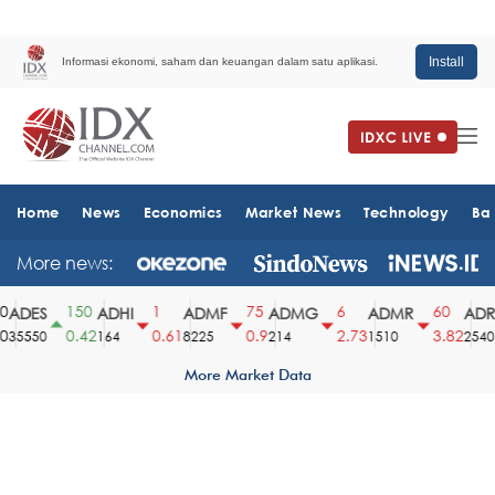
Install
Informasi ekonomi, saham dan keuangan dalam satu aplikasi.
Home
News
Economics
Market News
Technology
Ba
More news:
150
1
75
6
60
ADES
ADHI
ADMF
ADMG
ADMR
ADR
0.42
0.61
0.9
2.73
3.82
35550
164
8225
214
1510
2540
More Market Data