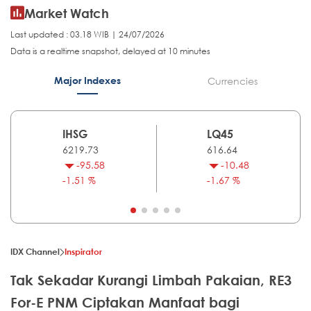
Market Watch
Last updated : 03.18 WIB | 24/07/2026
Data is a realtime snapshot, delayed at 10 minutes
Major Indexes
Currencies
IHSG
LQ45
6219.73
616.64
-95.58
-10.48
-1.51 %
-1.67 %
IDX Channel
Inspirator
Tak Sekadar Kurangi Limbah Pakaian, RE3
For-E PNM Ciptakan Manfaat bagi