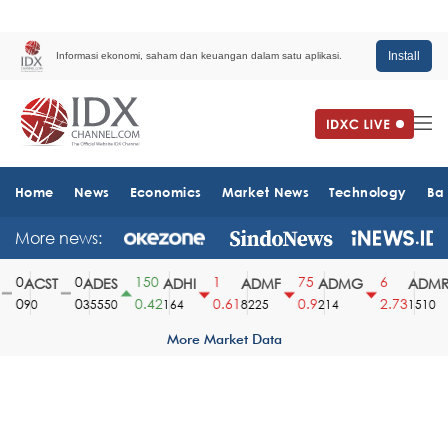
Install
Informasi ekonomi, saham dan keuangan dalam satu aplikasi.
Home
News
Economics
Market News
Technology
Ba
More news:
0
0
150
1
75
6
ACST
ADES
ADHI
ADMF
ADMG
ADMR
0
0
0.42
0.61
0.9
2.73
90
35550
164
8225
214
1510
More Market Data