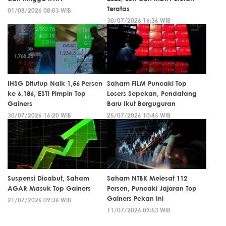
Teratas
01/08/2026 08:03 WIB
30/07/2026 16:36 WIB
IHSG Ditutup Naik 1,56 Persen
Saham FILM Puncaki Top
ke 6.186, ESTI Pimpin Top
Losers Sepekan, Pendatang
Gainers
Baru Ikut Berguguran
30/07/2026 16:20 WIB
25/07/2026 10:45 WIB
Suspensi Dicabut, Saham
Saham NTBK Melesat 112
AGAR Masuk Top Gainers
Persen, Puncaki Jajaran Top
Gainers Pekan Ini
21/07/2026 09:36 WIB
11/07/2026 09:53 WIB