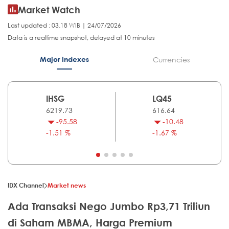
Market Watch
Last updated : 03.18 WIB | 24/07/2026
Data is a realtime snapshot, delayed at 10 minutes
Major Indexes
Currencies
IHSG
LQ45
6219.73
616.64
-95.58
-10.48
-1.51 %
-1.67 %
IDX Channel
Market news
Ada Transaksi Nego Jumbo Rp3,71 Triliun
di Saham MBMA, Harga Premium