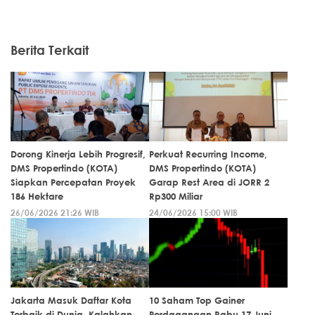
Berita Terkait
Dorong Kinerja Lebih Progresif,
Perkuat Recurring Income,
DMS Propertindo (KOTA)
DMS Propertindo (KOTA)
Siapkan Percepatan Proyek
Garap Rest Area di JORR 2
186 Hektare
Rp300 Miliar
26/06/2026 21:26 WIB
24/06/2026 15:00 WIB
Jakarta Masuk Daftar Kota
10 Saham Top Gainer
Terbaik di Dunia, Kalahkan
Perdagangan Rabu 17 Juni