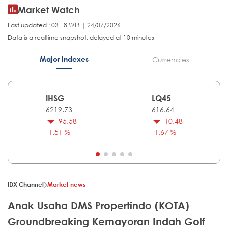
Market Watch
Last updated : 03.18 WIB | 24/07/2026
Data is a realtime snapshot, delayed at 10 minutes
Major Indexes
Currencies
IHSG
LQ45
6219.73
616.64
-95.58
-10.48
-1.51 %
-1.67 %
IDX Channel
Market news
Anak Usaha DMS Propertindo (KOTA)
Groundbreaking Kemayoran Indah Golf