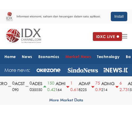
Install
Informasi ekonomi, saham dan keuangan dalam satu aplikasi.
Home
News
Economics
Market News
Technology
Ba
More news:
0
0
150
1
75
6
RO
ACST
ADES
ADHI
ADMF
ADMG
AD
0
0
0.42
0.61
0.9
2.73
90
35550
164
8225
214
151
More Market Data