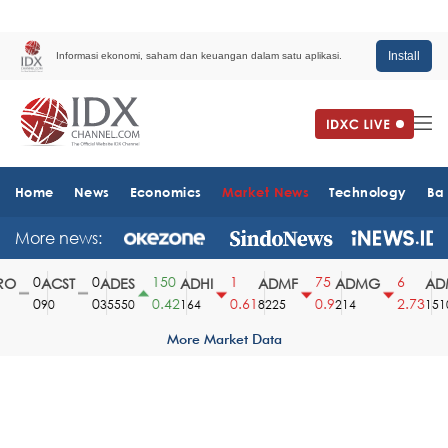
Install
Informasi ekonomi, saham dan keuangan dalam satu aplikasi.
Home
News
Economics
Market News
Technology
Ba
More news:
0
0
150
1
75
6
O
ACST
ADES
ADHI
ADMF
ADMG
ADM
0
0
0.42
0.61
0.9
2.73
90
35550
164
8225
214
1510
More Market Data