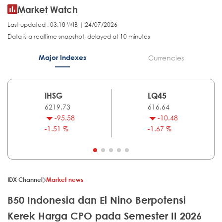
Market Watch
Last updated : 03.18 WIB | 24/07/2026
Data is a realtime snapshot, delayed at 10 minutes
Major Indexes
Currencies
IHSG
LQ45
6219.73
616.64
-95.58
-10.48
-1.51 %
-1.67 %
IDX Channel
Market news
B50 Indonesia dan El Nino Berpotensi
Kerek Harga CPO pada Semester II 2026