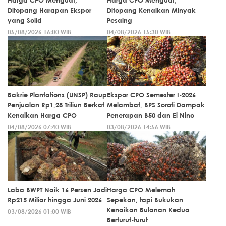
Harga CPO Menguat,
Harga CPO Menguat,
Ditopang Harapan Ekspor
Ditopang Kenaikan Minyak
yang Solid
Pesaing
05/08/2026 16:00 WIB
04/08/2026 15:30 WIB
Bakrie Plantations (UNSP) Raup
Ekspor CPO Semester I-2026
Penjualan Rp1,28 Triliun Berkat
Melambat, BPS Soroti Dampak
Kenaikan Harga CPO
Penerapan B50 dan El Nino
04/08/2026 07:40 WIB
03/08/2026 14:56 WIB
Laba BWPT Naik 16 Persen Jadi
Harga CPO Melemah
Rp215 Miliar hingga Juni 2026
Sepekan, tapi Bukukan
Kenaikan Bulanan Kedua
03/08/2026 01:00 WIB
Berturut-turut