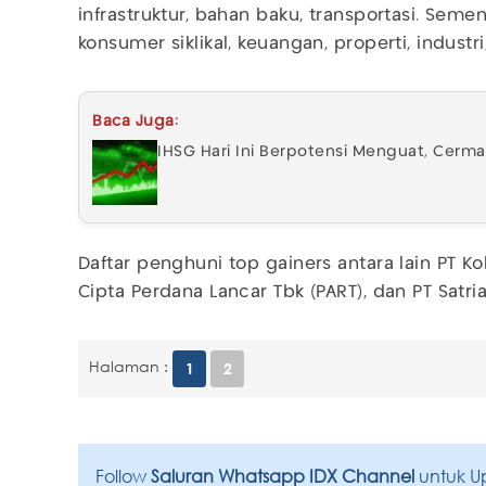
infrastruktur, bahan baku, transportasi. Se
konsumer siklikal, keuangan, properti, industri
Baca Juga:
IHSG Hari Ini Berpotensi Menguat, Cerm
Daftar penghuni top gainers antara lain PT Ko
Cipta Perdana Lancar Tbk (PART), dan PT Satr
Halaman :
1
2
Follow
Saluran Whatsapp IDX Channel
untuk U