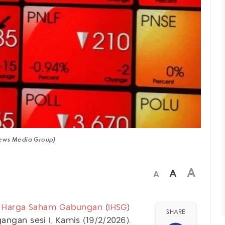
iNews Media Group)
A
A
A
s Harga Saham Gabungan
(
IHSG
)
SHARE
ngan sesi I, Kamis (19/2/2026).