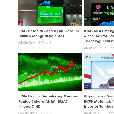
IHSG Betah di Zona Hijau, Sore Ini
IHSG Sesi I Meng
Ditutup Menguat ke 6.351
6.363, Sektor B
Teknologi Jadi 
05/08/2026 16:08 WIB
05/08/2026 12:12 W
IHSG Hari Ini Berpeluang Menguat,
Rapor Pasar Moda
Pantau Saham ANTM, EMAS,
IHSG Melonjak 1
hingga XIHD
Investor Tembus
05/08/2026 06:28 WIB
04/08/2026 17:06 W