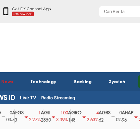
t News
Technology
Banking
Syariah
AEGS
AGII
AGRO
AGRS
AHAP
A
1
100
4
0
2
2.27%
3.39%
2.63%
0%
2.04%
43
2850
148
62
96
3