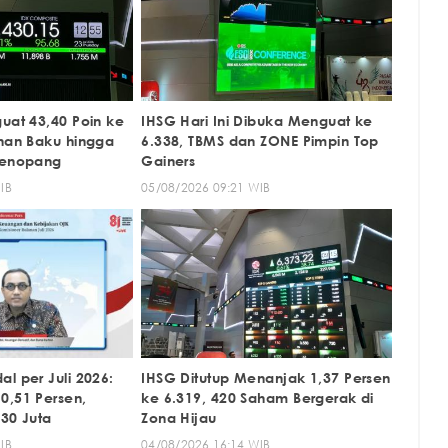
uat 43,40 Poin ke
IHSG Hari Ini Dibuka Menguat ke
ahan Baku hingga
6.338, TBMS dan ZONE Pimpin Top
Penopang
Gainers
IB
05/08/2026 09:21 WIB
l per Juli 2026:
IHSG Ditutup Menanjak 1,37 Persen
0,51 Persen,
ke 6.319, 420 Saham Bergerak di
 30 Juta
Zona Hijau
IB
04/08/2026 16:14 WIB