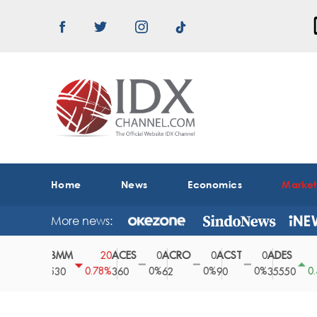
Home
News
Economics
Marke
More news:
ABMM
ACES
ACRO
ACST
ADES
A
0
20
0
0
0
150
0%
0.78%
0%
0%
0%
0.42%
2530
360
62
90
35550
1