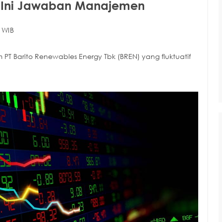
N, Ini Jawaban Manajemen
 WIB
 PT Barito Renewables Energy Tbk (BREN) yang fluktuatif