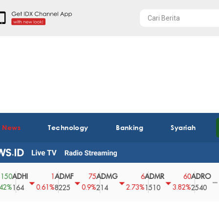
t News
Technology
Banking
Syariah
DHI
ADMF
ADMG
ADMR
ADRO
A
1
75
6
60
0
0.61%
0.9%
2.73%
3.82%
0%
64
8225
214
1510
2540
4