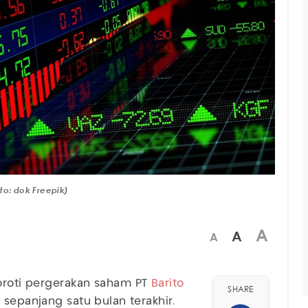
to: dok Freepik)
A
A
A
roti pergerakan saham PT
Barito
SHARE
f sepanjang satu bulan terakhir.