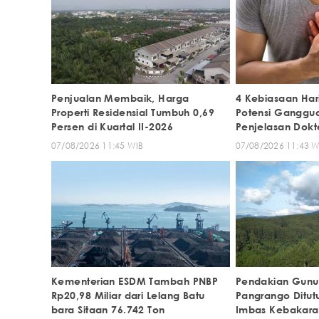
Penjualan Membaik, Harga
4 Kebiasaan Ha
Properti Residensial Tumbuh 0,69
Potensi Ganggua
Persen di Kuartal II-2026
Penjelasan Dokt
07/08/2026 11:45 WIB
07/08/2026 11:43 W
Kementerian ESDM Tambah PNBP
Pendakian Gun
Rp20,98 Miliar dari Lelang Batu
Pangrango Ditut
bara Sitaan 76.742 Ton
Imbas Kebakaran