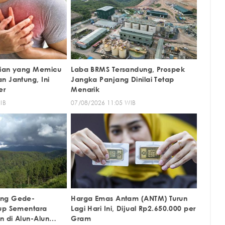
rian yang Memicu
Laba BRMS Tersandung, Prospek
n Jantung, Ini
Jangka Panjang Dinilai Tetap
er
Menarik
IB
07/08/2026 11:05 WIB
ung Gede-
Harga Emas Antam (ANTM) Turun
up Sementara
Lagi Hari Ini, Dijual Rp2.650.000 per
 di Alun-Alun
Gram