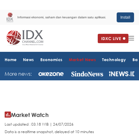
Install
Informasi ekonomi, saham dan keuangan dalam satu aplikasi.
Home
News
Economics
Market News
Technology
Ba
More news:
Market Watch
Last updated : 03.18 WIB | 24/07/2026
Data is a realtime snapshot, delayed at 10 minutes