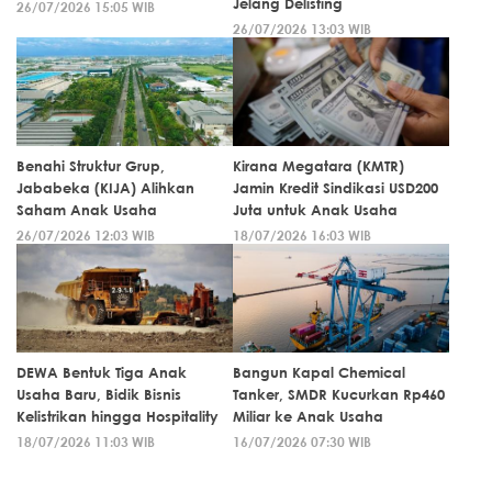
Jelang Delisting
26/07/2026 15:05 WIB
26/07/2026 13:03 WIB
Benahi Struktur Grup,
Kirana Megatara (KMTR)
Jababeka (KIJA) Alihkan
Jamin Kredit Sindikasi USD200
Saham Anak Usaha
Juta untuk Anak Usaha
26/07/2026 12:03 WIB
18/07/2026 16:03 WIB
DEWA Bentuk Tiga Anak
Bangun Kapal Chemical
Usaha Baru, Bidik Bisnis
Tanker, SMDR Kucurkan Rp460
Kelistrikan hingga Hospitality
Miliar ke Anak Usaha
18/07/2026 11:03 WIB
16/07/2026 07:30 WIB