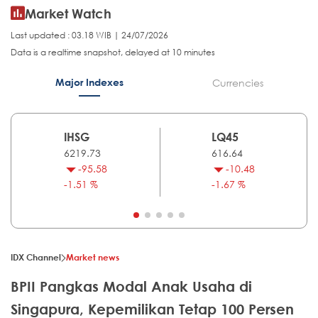
Market Watch
Last updated : 03.18 WIB | 24/07/2026
Data is a realtime snapshot, delayed at 10 minutes
Major Indexes
Currencies
IHSG
LQ45
6219.73
616.64
-95.58
-10.48
-1.51 %
-1.67 %
IDX Channel
Market news
BPII Pangkas Modal Anak Usaha di
Singapura, Kepemilikan Tetap 100 Persen