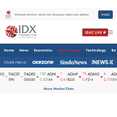
Install
Informasi ekonomi, saham dan keuangan dalam satu aplikasi.
Home
News
Economics
Market News
Technology
Ba
More news:
0
0
150
1
75
6
O
ACST
ADES
ADHI
ADMF
ADMG
ADM
0
0
0.42
0.61
0.9
2.73
90
35550
164
8225
214
1510
More Market Data