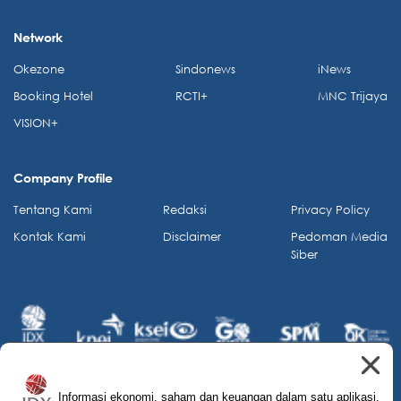
Network
Okezone
Sindonews
iNews
Booking Hotel
RCTI+
MNC Trijaya
VISION+
Company Profile
Tentang Kami
Redaksi
Privacy Policy
Kontak Kami
Disclaimer
Pedoman Media
Siber
Informasi ekonomi, saham dan keuangan dalam satu aplikasi.
© 2026 IDX Channel. All Rights Reserved.