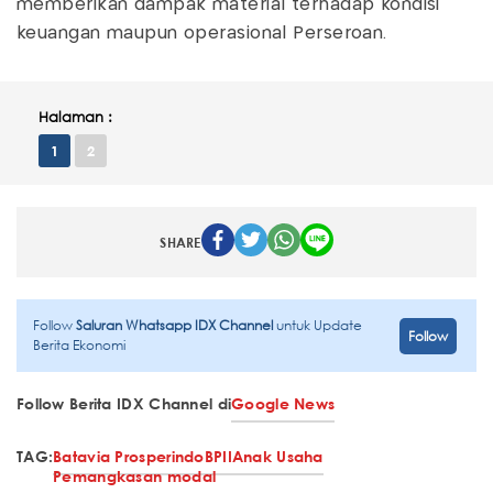
memberikan dampak material terhadap kondisi
keuangan maupun operasional Perseroan.
Halaman :
1
2
SHARE
Follow
Saluran Whatsapp IDX Channel
untuk Update
Follow
Berita Ekonomi
Follow Berita IDX Channel di
Google News
TAG:
Batavia Prosperindo
BPII
Anak Usaha
Pemangkasan modal