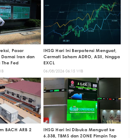
reksi, Pasar
IHSG Hari Ini Berpotensi Menguat,
 Damai Iran dan
Cermati Saham ADRO, ASII, hingga
 The Fed
EXCL
IB
06/08/2026 06:15 WIB
ham BACH ARB 2
IHSG Hari Ini Dibuka Menguat ke
6.338, TBMS dan ZONE Pimpin Top