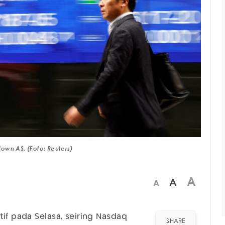
own AS. (Foto: Reuters)
A
A
A
tif pada Selasa, seiring Nasdaq
SHARE