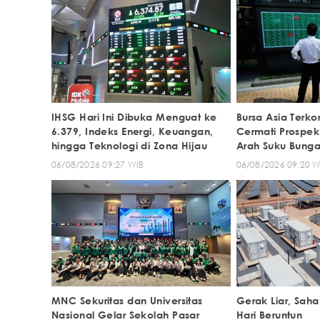
IHSG Hari Ini Dibuka Menguat ke
Bursa Asia Terko
6.379, Indeks Energi, Keuangan,
Cermati Prospek
hingga Teknologi di Zona Hijau
Arah Suku Bunga
06/08/2026 09:27 WIB
06/08/2026 09:20 W
MNC Sekuritas dan Universitas
Gerak Liar, Sa
Nasional Gelar Sekolah Pasar
Hari Beruntun