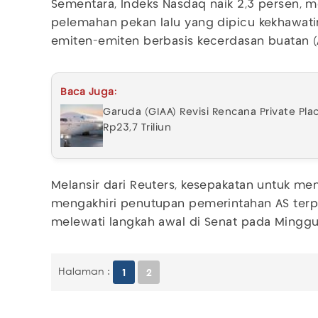
Sementara, Indeks Nasdaq naik 2,3 persen, 
pelemahan pekan lalu yang dipicu kekhawatira
emiten-emiten berbasis kecerdasan buatan (A
Baca Juga:
Garuda (GIAA) Revisi Rencana Private Pla
Rp23,7 Triliun
Melansir dari Reuters, kesepakatan untuk m
mengakhiri penutupan pemerintahan AS terpa
melewati langkah awal di Senat pada Mingg
Halaman :
1
2