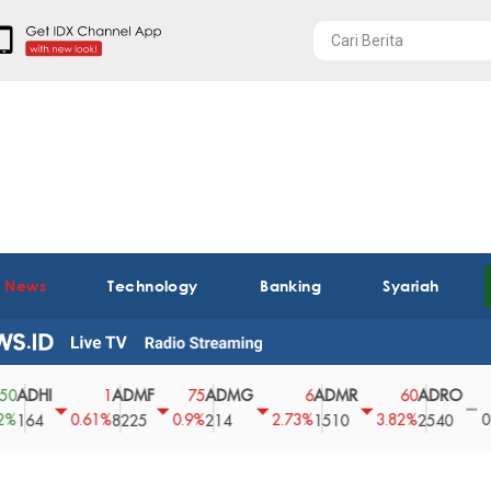
t News
Technology
Banking
Syariah
I
ADMF
ADMG
ADMR
ADRO
AEG
1
75
6
60
0
0.61%
0.9%
2.73%
3.82%
0%
8225
214
1510
2540
43