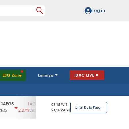
Log in
ESG Zone
Lainnya
IDXC LIVE
S
AGII
AGRO
AGRS
AHAP
AIMS
1
100
4
0
2
03.15 WIB
Lihat Data Pasar
2.27%
3.39%
2.63%
0%
2.04%
2850
148
24/07/2026
62
96
360