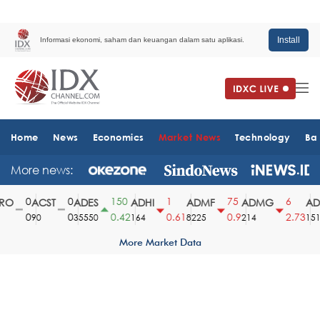
Install
Informasi ekonomi, saham dan keuangan dalam satu aplikasi.
Home
News
Economics
Market News
Technology
Ba
More news:
0
0
150
1
75
6
O
ACST
ADES
ADHI
ADMF
ADMG
ADM
0
0
0.42
0.61
0.9
2.73
90
35550
164
8225
214
1510
More Market Data