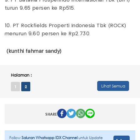
9. PT Batavia Prosperindo Internasional Tbk (BIPI)
turun 9,65 persen ke Rp515.
10. PT Rockfields Properti Indonesia Tbk (ROCK)
menurun 9,60 persen ke Rp2.730.
(kunthi fahmar sandy)
Halaman :
Lihat Semua
1
2
SHARE
Follow
Saluran Whatsapp IDX Channel
untuk Update