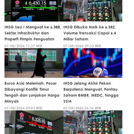
IHSG Sesi I Menguat ke 6.388,
IHSG Dibuka Naik ke 6.352,
Sektor Infrastruktur dan
Volume Transaksi Capai 6,4
Properti Pimpin Penguatan
Miliar Saham
07/08/2026 11:37 WIB
07/08/2026 09:33 WIB
Bursa Asia Melemah, Pasar
IHSG Jelang Akhir Pekan
Dibayangi Konflik Timur
Berpotensi Menguat, Pantau
Tengah dan Lonjakan Harga
Saham BMBR, MEDC, hingga
Minyak
SSIA
07/08/2026 09:03 WIB
07/08/2026 06:36 WIB