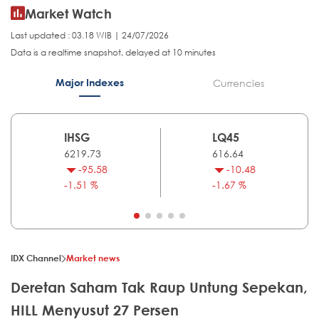
Market Watch
Last updated : 03.18 WIB | 24/07/2026
Data is a realtime snapshot, delayed at 10 minutes
Major Indexes
Currencies
IHSG
LQ45
6219.73
616.64
-95.58
-10.48
-1.51 %
-1.67 %
IDX Channel
Market news
Deretan Saham Tak Raup Untung Sepekan,
HILL Menyusut 27 Persen