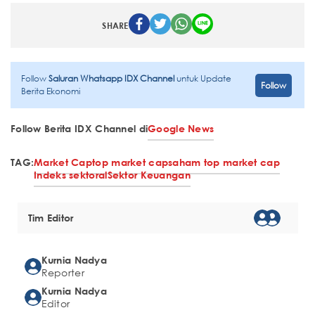
SHARE
Follow
Saluran Whatsapp IDX Channel
untuk Update
Follow
Berita Ekonomi
Follow Berita IDX Channel di
Google News
TAG:
Market Cap
top market cap
saham top market cap
Indeks sektoral
Sektor Keuangan
Tim Editor
Kurnia Nadya
Reporter
Kurnia Nadya
Editor