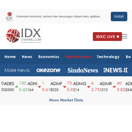
Install
Informasi ekonomi, saham dan keuangan dalam satu aplikasi.
Home
News
Economics
Market News
Technology
Ba
More news:
150
1
75
6
60
ADES
ADHI
ADMF
ADMG
ADMR
ADR
0.42
0.61
0.9
2.73
3.82
35550
164
8225
214
1510
2540
More Market Data