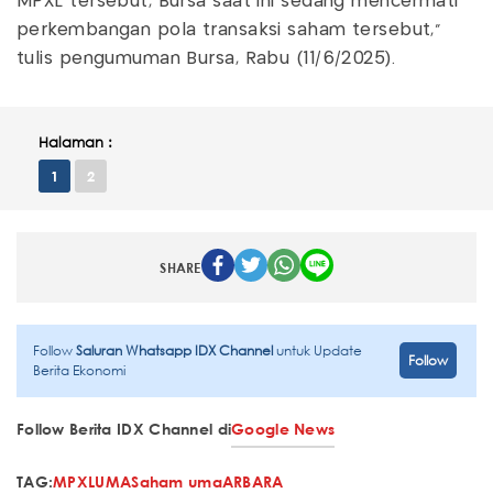
MPXL tersebut, Bursa saat ini sedang mencermati
perkembangan pola transaksi saham tersebut,"
tulis pengumuman Bursa, Rabu (11/6/2025).
Halaman :
1
2
SHARE
Follow
Saluran Whatsapp IDX Channel
untuk Update
Follow
Berita Ekonomi
Follow Berita IDX Channel di
Google News
TAG:
MPXL
UMA
Saham uma
ARB
ARA