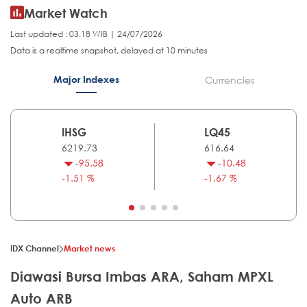
Market Watch
Last updated : 03.18 WIB | 24/07/2026
Data is a realtime snapshot, delayed at 10 minutes
Major Indexes
Currencies
IHSG
LQ45
6219.73
616.64
-95.58
-10.48
-1.51 %
-1.67 %
IDX Channel
Market news
Diawasi Bursa Imbas ARA, Saham MPXL
Auto ARB