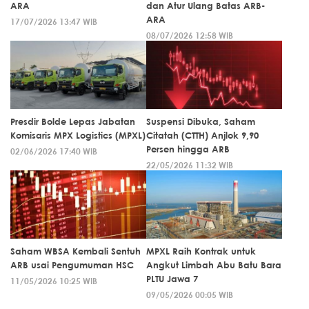
ARA
dan Atur Ulang Batas ARB-
ARA
17/07/2026 13:47 WIB
08/07/2026 12:58 WIB
Presdir Bolde Lepas Jabatan
Suspensi Dibuka, Saham
Komisaris MPX Logistics (MPXL)
Citatah (CTTH) Anjlok 9,90
Persen hingga ARB
02/06/2026 17:40 WIB
22/05/2026 11:32 WIB
Saham WBSA Kembali Sentuh
MPXL Raih Kontrak untuk
ARB usai Pengumuman HSC
Angkut Limbah Abu Batu Bara
PLTU Jawa 7
11/05/2026 10:25 WIB
09/05/2026 00:05 WIB