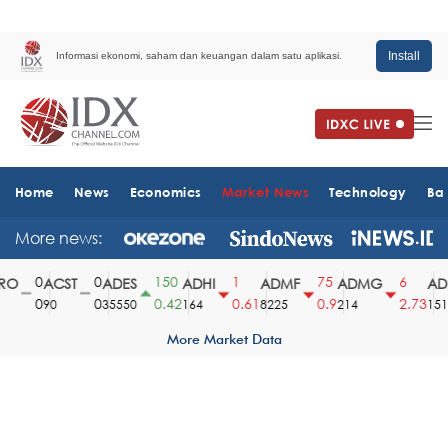
Install
Informasi ekonomi, saham dan keuangan dalam satu aplikasi.
Home
News
Economics
Market News
Technology
Ba
More news:
0
0
150
1
75
6
O
ACST
ADES
ADHI
ADMF
ADMG
ADM
0
0
0.42
0.61
0.9
2.73
90
35550
164
8225
214
1510
More Market Data