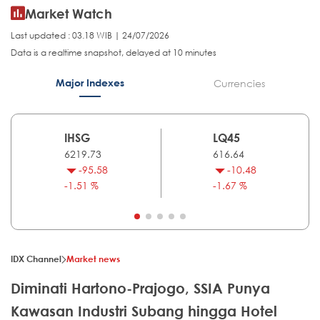
Market Watch
Last updated : 03.18 WIB | 24/07/2026
Data is a realtime snapshot, delayed at 10 minutes
Major Indexes
Currencies
IHSG
LQ45
6219.73
616.64
-95.58
-10.48
-1.51 %
-1.67 %
IDX Channel
Market news
Diminati Hartono-Prajogo, SSIA Punya
Kawasan Industri Subang hingga Hotel