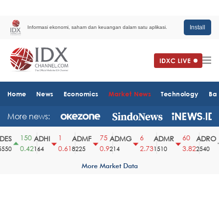
Install
Informasi ekonomi, saham dan keuangan dalam satu aplikasi.
Home
News
Economics
Market News
Technology
Ba
More news:
150
1
75
6
60
ES
ADHI
ADMF
ADMG
ADMR
ADRO
0.42
0.61
0.9
2.73
3.82
50
164
8225
214
1510
2540
More Market Data