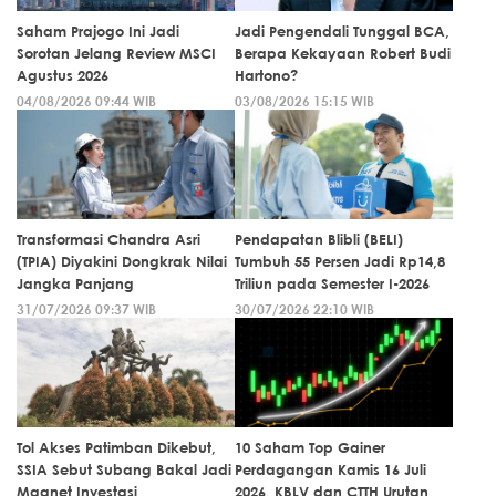
Saham Prajogo Ini Jadi
Jadi Pengendali Tunggal BCA,
Sorotan Jelang Review MSCI
Berapa Kekayaan Robert Budi
Agustus 2026
Hartono?
04/08/2026 09:44 WIB
03/08/2026 15:15 WIB
Transformasi Chandra Asri
Pendapatan Blibli (BELI)
(TPIA) Diyakini Dongkrak Nilai
Tumbuh 55 Persen Jadi Rp14,8
Jangka Panjang
Triliun pada Semester I-2026
31/07/2026 09:37 WIB
30/07/2026 22:10 WIB
Tol Akses Patimban Dikebut,
10 Saham Top Gainer
SSIA Sebut Subang Bakal Jadi
Perdagangan Kamis 16 Juli
Magnet Investasi
2026, KBLV dan CTTH Urutan