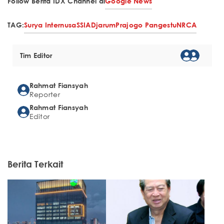
Follow Berita IDX Channel di
Google News
TAG:
Surya Internusa
SSIA
Djarum
Prajogo Pangestu
NRCA
Tim Editor
Rahmat Fiansyah
Reporter
Rahmat Fiansyah
Editor
Berita Terkait