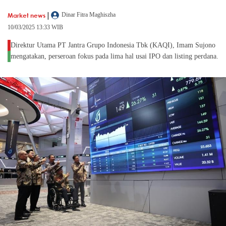
|
Market news
Dinar Fitra Maghiszha
10/03/2025 13:33 WIB
Direktur Utama PT Jantra Grupo Indonesia Tbk (KAQI), Imam Sujono
mengatakan, perseroan fokus pada lima hal usai IPO dan listing perdana.