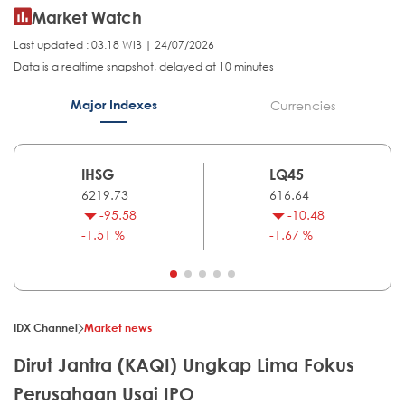
Market Watch
Last updated : 03.18 WIB | 24/07/2026
Data is a realtime snapshot, delayed at 10 minutes
Major Indexes
Currencies
IHSG
LQ45
6219.73
616.64
-95.58
-10.48
-1.51 %
-1.67 %
IDX Channel
Market news
Dirut Jantra (KAQI) Ungkap Lima Fokus
Perusahaan Usai IPO