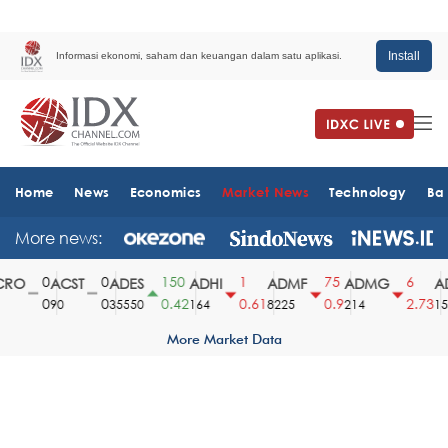
Install
Informasi ekonomi, saham dan keuangan dalam satu aplikasi.
Home
News
Economics
Market News
Technology
Ba
More news:
0
0
150
1
75
6
RO
ACST
ADES
ADHI
ADMF
ADMG
AD
0
0
0.42
0.61
0.9
2.73
90
35550
164
8225
214
151
More Market Data