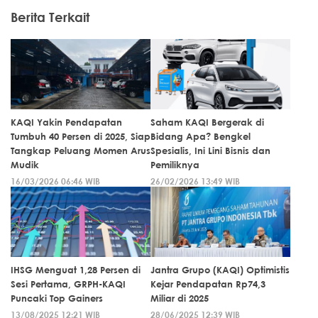
Berita Terkait
KAQI Yakin Pendapatan
Saham KAQI Bergerak di
Tumbuh 40 Persen di 2025, Siap
Bidang Apa? Bengkel
Tangkap Peluang Momen Arus
Spesialis, Ini Lini Bisnis dan
Mudik
Pemiliknya
16/03/2026 06:46 WIB
26/02/2026 13:49 WIB
IHSG Menguat 1,28 Persen di
Jantra Grupo (KAQI) Optimistis
Sesi Pertama, GRPH-KAQI
Kejar Pendapatan Rp74,3
Puncaki Top Gainers
Miliar di 2025
13/08/2025 12:21 WIB
28/06/2025 12:39 WIB