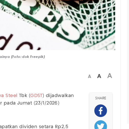
lainya (Foto: dok Freepik)
A
A
A
a Steel
Tbk (
GDST
) dijadwalkan
SHARE
ar pada Jumat (23/1/2026)
atkan dividen setara Rp2,5