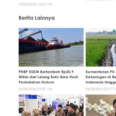
10/02/2026 14:52 WIB
Berita Lainnya
PNBP ESDM Bertambah Rp20,9
Kementerian PU T
Miliar dari Lelang Batu Bara Hasil
Kekeringan di B
Penindakan Hukum
Indonesia hingg
06/08/2026 23:30 WIB
06/08/2026 23:17 W