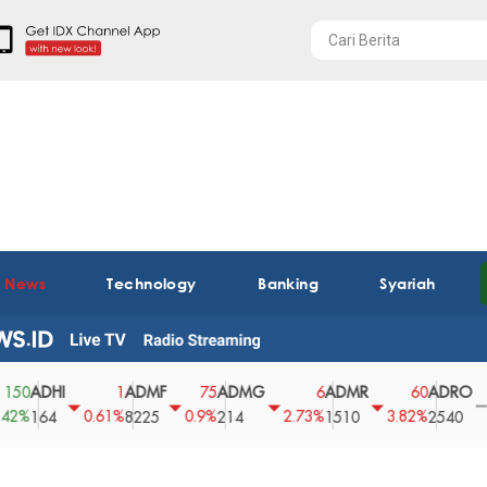
t News
Technology
Banking
Syariah
ADHI
ADMF
ADMG
ADMR
ADRO
A
1
75
6
60
0
0.61%
0.9%
2.73%
3.82%
0%
164
8225
214
1510
2540
4