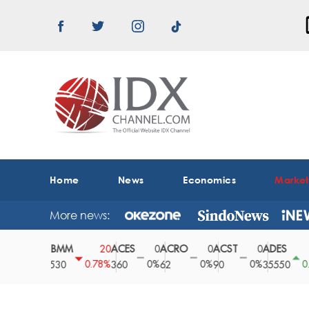
Home
News
Economics
Marke
More news:
ABMM
ACES
ACRO
ACST
ADES
0
20
0
0
0
150
0%
0.78%
0%
0%
0%
0.42%
2530
360
62
90
35550