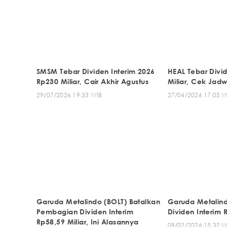
SMSM Tebar Dividen Interim 2026
HEAL Tebar Divi
Rp230 Miliar, Cair Akhir Agustus
Miliar, Cek Jad
29/07/2026 19:33 WIB
27/04/2026 17:05 W
Garuda Metalindo (BOLT) Batalkan
Garuda Metalind
Pembagian Dividen Interim
Dividen Interim 
Rp58,59 Miliar, Ini Alasannya
09/02/2026 15:32 W