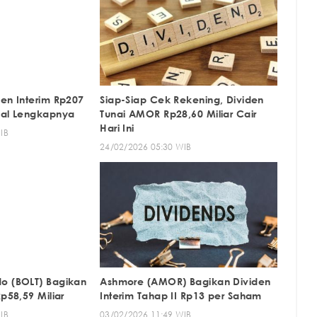
den Interim Rp207
Siap-Siap Cek Rekening, Dividen
wal Lengkapnya
Tunai AMOR Rp28,60 Miliar Cair
Hari Ini
IB
24/02/2026 05:30 WIB
o (BOLT) Bagikan
Ashmore (AMOR) Bagikan Dividen
Rp58,59 Miliar
Interim Tahap II Rp13 per Saham
IB
03/02/2026 11:49 WIB