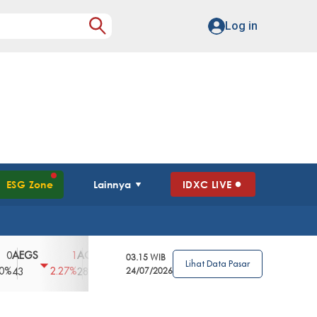
Log in
ESG Zone
Lainnya
IDXC LIVE
GS
AGII
AGRO
AGRS
AHAP
AIM
1
100
4
0
2
03.15 WIB
Lihat Data Pasar
2.27%
3.39%
2.63%
0%
2.04%
2850
148
24/07/2026
62
96
360