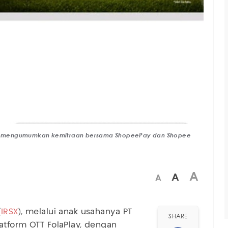
lay, mengumumkan kemitraan bersama ShopeePay dan Shopee
A
A
A
(
IRSX
), melalui anak usahanya PT
SHARE
latform OTT FolaPlay, dengan