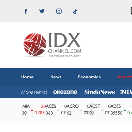
Home
News
Economics
Marke
More news:
ABMM
ACES
ACRO
ACST
ADES
A
0
20
0
0
0
150
0%
0.78%
0%
0%
0%
0.42%
2530
360
62
90
35550
1