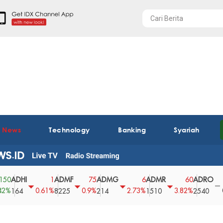
t News
Technology
Banking
Syariah
DHI
ADMF
ADMG
ADMR
ADRO
AE
1
75
6
60
0
0.61%
0.9%
2.73%
3.82%
0%
64
8225
214
1510
2540
43