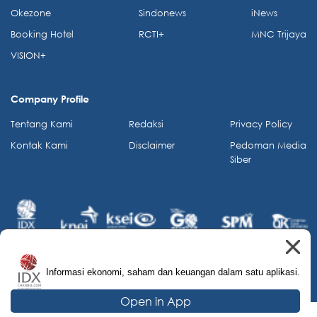
Okezone
Sindonews
iNews
Booking Hotel
RCTI+
MNC Trijaya
VISION+
Company Profile
Tentang Kami
Redaksi
Privacy Policy
Kontak Kami
Disclaimer
Pedoman Media
Siber
Informasi ekonomi, saham dan keuangan dalam satu aplikasi.
© 2026 IDX Channel. All Rights Reserved.
Open in App