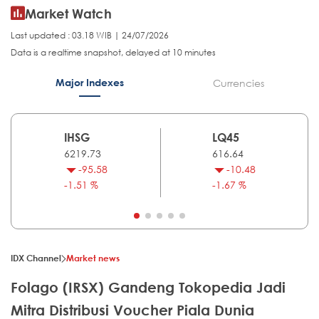
Market Watch
Last updated : 03.18 WIB | 24/07/2026
Data is a realtime snapshot, delayed at 10 minutes
Major Indexes
Currencies
IHSG
LQ45
6219.73
616.64
-95.58
-10.48
-1.51 %
-1.67 %
IDX Channel
Market news
Folago (IRSX) Gandeng Tokopedia Jadi
Mitra Distribusi Voucher Piala Dunia