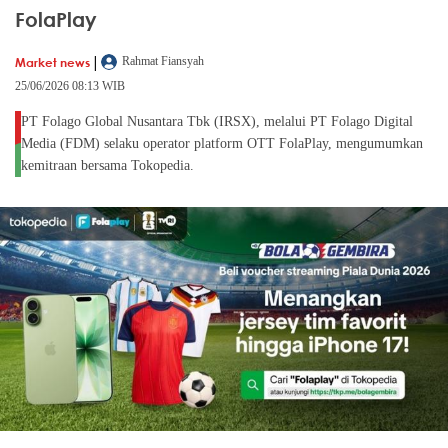
FolaPlay
|
Market news
Rahmat Fiansyah
25/06/2026 08:13 WIB
PT Folago Global Nusantara Tbk (IRSX), melalui PT Folago Digital
Media (FDM) selaku operator platform OTT FolaPlay, mengumumkan
kemitraan bersama Tokopedia.