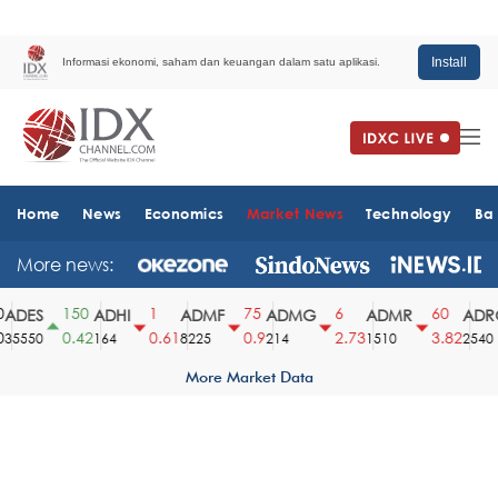
Install
Informasi ekonomi, saham dan keuangan dalam satu aplikasi.
Home
News
Economics
Market News
Technology
Ba
More news:
150
1
75
6
60
DES
ADHI
ADMF
ADMG
ADMR
ADRO
0.42
0.61
0.9
2.73
3.82
5550
164
8225
214
1510
2540
More Market Data