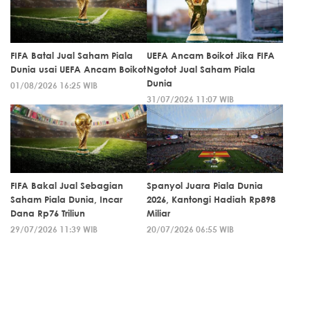
FIFA Batal Jual Saham Piala
UEFA Ancam Boikot Jika FIFA
Dunia usai UEFA Ancam Boikot
Ngotot Jual Saham Piala
Dunia
01/08/2026 16:25 WIB
31/07/2026 11:07 WIB
FIFA Bakal Jual Sebagian
Spanyol Juara Piala Dunia
Saham Piala Dunia, Incar
2026, Kantongi Hadiah Rp898
Dana Rp76 Triliun
Miliar
29/07/2026 11:39 WIB
20/07/2026 06:55 WIB