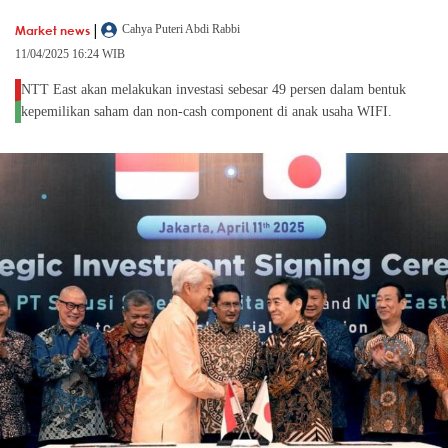
|
Market news
Cahya Puteri Abdi Rabbi
11/04/2025 16:24 WIB
NTT East akan melakukan investasi sebesar 49 persen dalam bentuk
kepemilikan saham dan non-cash component di anak usaha WIFI.