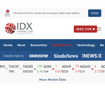
Install
Informasi ekonomi, saham dan keuangan dalam satu aplikasi.
Home
News
Economics
Market News
Technology
Ba
More news:
0
0
150
1
75
6
O
ACST
ADES
ADHI
ADMF
ADMG
AD
0
0
0.42
0.61
0.9
2.73
90
35550
164
8225
214
1510
More Market Data