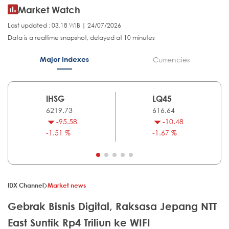
Market Watch
Last updated : 03.18 WIB | 24/07/2026
Data is a realtime snapshot, delayed at 10 minutes
Major Indexes
Currencies
IHSG
LQ45
6219.73
616.64
-95.58
-10.48
-1.51 %
-1.67 %
IDX Channel
Market news
Gebrak Bisnis Digital, Raksasa Jepang NTT
East Suntik Rp4 Triliun ke WIFI