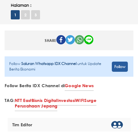
Halaman :
1
2
3
SHARE
Follow
Saluran Whatsapp IDX Channel
untuk Update
Follow
Berita Ekonomi
Follow Berita IDX Channel di
Google News
TAG:
NTT East
Bisnis Digital
Investasi
WIFI
Surge
Perusahaan Jepang
Tim Editor